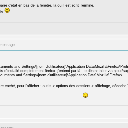
re d'état en bas de la fenetre, là où il est écrit Terminé.
ais
message:
ocuments and Settings\[nom d'utilisateur]\Application Data\Mozilla\Firefox\Pro
is réinstallé completement firefox. j'entend par là : le désinstaller via ajout/
ocuments and Settings\[nom d'utilisateur]\Application Data\Mozilla\Firefox\ .
toire caché, pour l'afficher : outils > options des dossiers > affichage, décoch
essage: