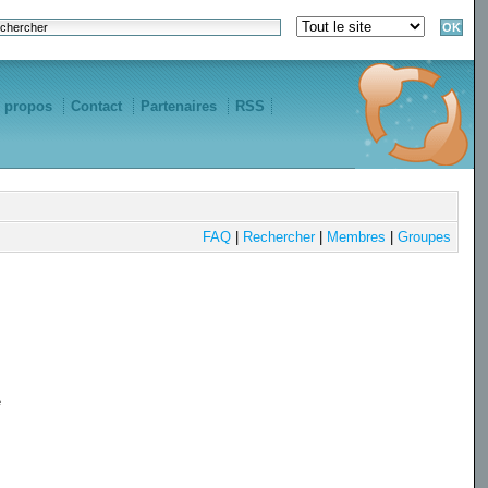
 propos
Contact
Partenaires
RSS
FAQ
|
Rechercher
|
Membres
|
Groupes
e