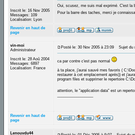
Oui, scusez, me suis mal exprimé. C'est la bar
Inscrit le: 16 Nov 2005
Pour la barre des taches, merci je connaiss
Messages: 109
Localisation: Lyon
Revenir en haut de
page
vin-moi
Posté le: 30 Nov 2005 à 23:09
Sujet du 
Administrateur
Inscrit le: 28 Aoû 2004
ca par contre c'est pas normal
Messages: 6897
Localisation: France
à ta place, j'aurai sauvé mes favoris ( C:\D
restaurer à cet emplacement après)) et j'aura
program files et supprimer le repertoire C:\D
attention, le "application data" est un reper
_________________
Revenir en haut de
page
Lenouvdu44
Posté le: 01 Déc 2005 à 9:07
Sujet du m