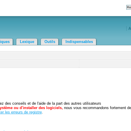
A
tiques
Lexique
Outils
Indispensables
 des conseils et de l'aide de la part des autres utilisateurs
ystème ou d'installer des logiciels,
nous vous recommandons fortement d
er les erreurs de registre
.