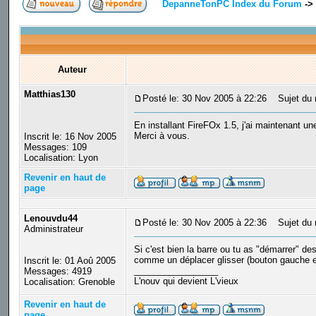
DepanneTonPC Index du Forum
->
Auteur
Matthias130
Posté le: 30 Nov 2005 à 22:26
Sujet du m
En installant FireFOx 1.5, j'ai maintenant 
Merci à vous.
Inscrit le: 16 Nov 2005
Messages: 109
Localisation: Lyon
Revenir en haut de
page
Lenouvdu44
Posté le: 30 Nov 2005 à 22:36
Sujet du 
Administrateur
Si c'est bien la barre ou tu as "démarrer" des
comme un déplacer glisser (bouton gauche enf
Inscrit le: 01 Aoû 2005
_________________
Messages: 4919
L'nouv qui devient L'vieux
Localisation: Grenoble
Revenir en haut de
page