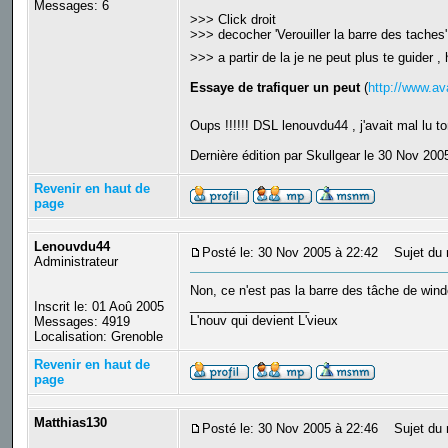
Messages: 6
>>> Click droit
>>> decocher 'Verouiller la barre des taches'
>>> a partir de la je ne peut plus te guider 
Essaye de trafiquer un peut
(
http://www.a
Oups !!!!!! DSL lenouvdu44 , j'avait mal lu t
Dernière édition par Skullgear le 30 Nov 2005
Revenir en haut de
page
Lenouvdu44
Posté le: 30 Nov 2005 à 22:42
Sujet du 
Administrateur
Non, ce n'est pas la barre des tâche de win
_________________
Inscrit le: 01 Aoû 2005
L'nouv qui devient L'vieux
Messages: 4919
Localisation: Grenoble
Revenir en haut de
page
Matthias130
Posté le: 30 Nov 2005 à 22:46
Sujet du 