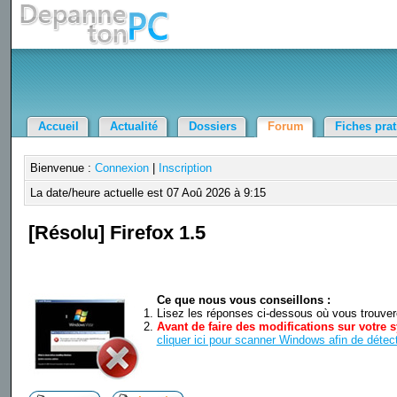
Accueil
Actualité
Dossiers
Forum
Fiches pra
Bienvenue :
Connexion
|
Inscription
La date/heure actuelle est 07 Aoû 2026 à 9:15
[Résolu] Firefox 1.5
Ce que nous vous conseillons :
Lisez les réponses ci-dessous où vous trouverez
Avant de faire des modifications sur votre s
cliquer ici pour scanner Windows afin de détect