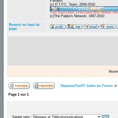
Patojiku
(c) D.T.P.C. Team, 2004-2010
"Linux, quand il plante, je l'aime quand même, Windows, même q
(c)The Patjke's Network, 1997-2010
Revenir en haut de
page
Montr
DepanneTonPC Index du Forum
->
Page
1
sur
1
Sauter vers: