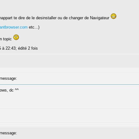
, happart te dire de le desinstaller ou de changer de Navigateur
vantbrowser.com
etc...)
on topic
 à 22:43; édité 2 fois
message:
dows, dc ^^
message: