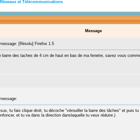
Réseaux et Télécommunications
Message
essage: [Résolu] Firefox 1.5
une barre des taches de 4 cm de haut en bas de ma fenetre, savez vous commen
message:
sus, tu fais clique droit, tu décoche "vérouiller la barre des tâches" et puis tu
oncer, et tu va dans la direction danslaquelle tu veux réduire.)