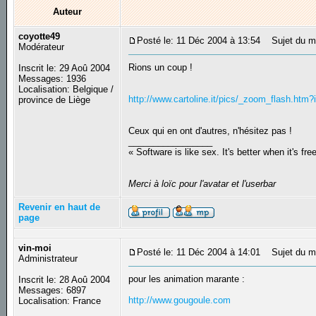
Auteur
coyotte49
Posté le: 11 Déc 2004 à 13:54
Sujet du me
Modérateur
Rions un coup !
Inscrit le: 29 Aoû 2004
Messages: 1936
Localisation: Belgique /
http://www.cartoline.it/pics/_zoom_flash.ht
province de Liège
Ceux qui en ont d'autres, n'hésitez pas !
_________________
« Software is like sex. It's better when it's fre
Merci à loïc pour l'avatar et l'userbar
Revenir en haut de
page
vin-moi
Posté le: 11 Déc 2004 à 14:01
Sujet du m
Administrateur
pour les animation marante :
Inscrit le: 28 Aoû 2004
Messages: 6897
http://www.gougoule.com
Localisation: France