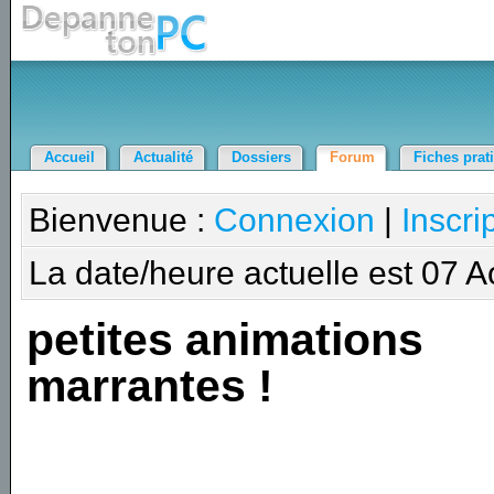
Accueil
Actualité
Dossiers
Forum
Fiches prat
Bienvenue :
Connexion
|
Inscri
La date/heure actuelle est 07 
petites animations
marrantes !