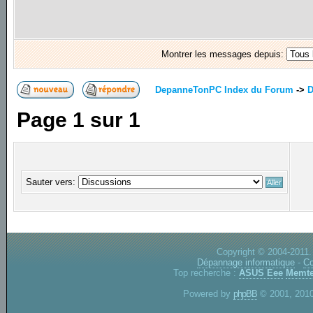
Montrer les messages depuis:
DepanneTonPC Index du Forum
->
D
Page
1
sur
1
Sauter vers:
Copyright © 2004-2011.
Dépannage informatique
-
Co
Top recherche :
ASUS Eee
Memte
Powered by
phpBB
© 2001, 2010