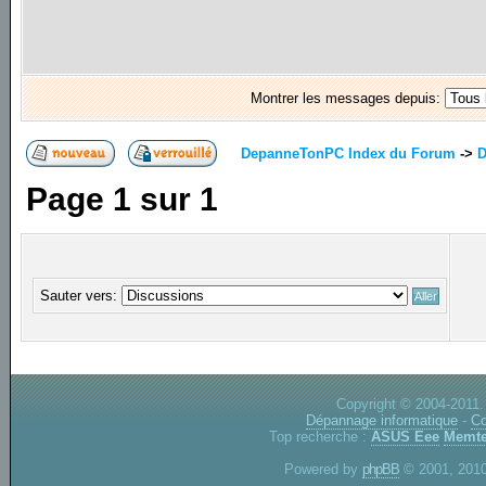
Montrer les messages depuis:
DepanneTonPC Index du Forum
->
D
Page
1
sur
1
Sauter vers:
Copyright © 2004-2011.
Dépannage informatique
-
Co
Top recherche :
ASUS Eee
Memte
Powered by
phpBB
© 2001, 2010