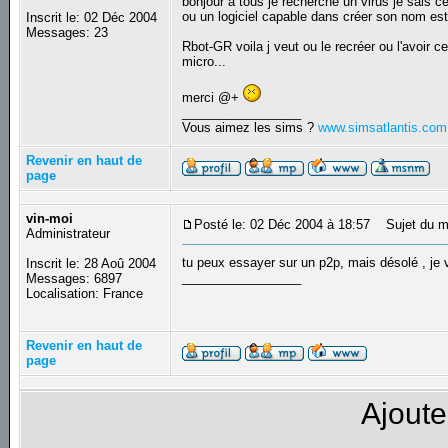
bonjour a tous je recherche un virus je sais c
ou un logiciel capable dans créer son nom est
Inscrit le: 02 Déc 2004
Messages: 23
Rbot-GR voila j veut ou le recréer ou l'avoir 
micro...
merci @+
_________________
Vous aimez les sims ?
www.simsatlantis.com
Revenir en haut de
page
vin-moi
Posté le: 02 Déc 2004 à 18:57
Sujet du m
Administrateur
tu peux essayer sur un p2p, mais désolé , je va
Inscrit le: 28 Aoû 2004
_________________
Messages: 6897
Localisation: France
Revenir en haut de
page
Ajoute