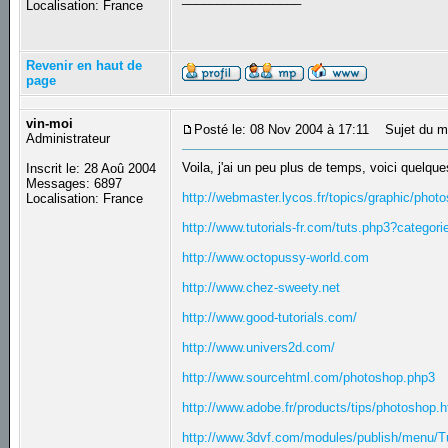
Localisation: France
Revenir en haut de
page
vin-moi
Posté le: 08 Nov 2004 à 17:11
Sujet du m
Administrateur
Voila, j'ai un peu plus de temps, voici quelques
Inscrit le: 28 Aoû 2004
Messages: 6897
http://webmaster.lycos.fr/topics/graphic/phot
Localisation: France
http://www.tutorials-fr.com/tuts.php3?categori
http://www.octopussy-world.com
http://www.chez-sweety.net
http://www.good-tutorials.com/
http://www.univers2d.com/
http://www.sourcehtml.com/photoshop.php3
http://www.adobe.fr/products/tips/photoshop.h
http://www.3dvf.com/modules/publish/menu/T