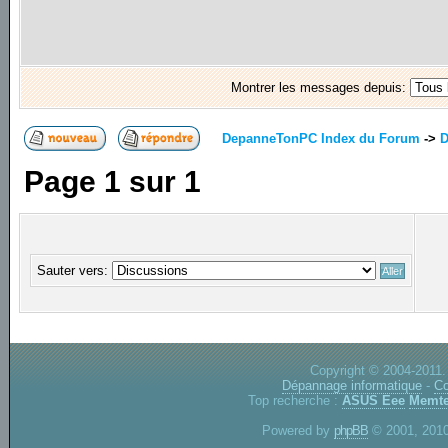
Montrer les messages depuis:
DepanneTonPC Index du Forum
->
D
Page
1
sur
1
Sauter vers:
Copyright © 2004-2011.
Dépannage informatique
-
Co
Top recherche :
ASUS Eee
Memte
Powered by
phpBB
© 2001, 2010