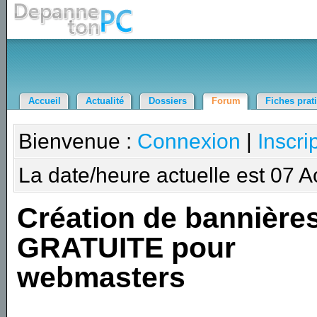
Accueil
Actualité
Dossiers
Forum
Fiches prat
Bienvenue :
Connexion
|
Inscri
La date/heure actuelle est 07 
Création de bannière
GRATUITE pour
webmasters