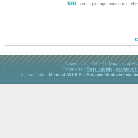
internet
piratage
macros
troie
che
C
Copyright © 2004-2011. DepanneTonPC. 
Partenaires :
Tests logiciels
-
Apprendre l'
Top recherche :
Memtest
ASUS Eee
Services Windows
Installe