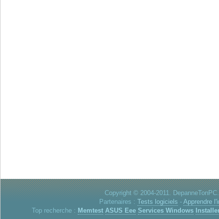
Copyright © 2004-2011. DepanneTonPC. 
Partenaires :
Tests logiciels
-
Apprendre l'
Top recherche :
Memtest
ASUS Eee
Services Windows
Installe