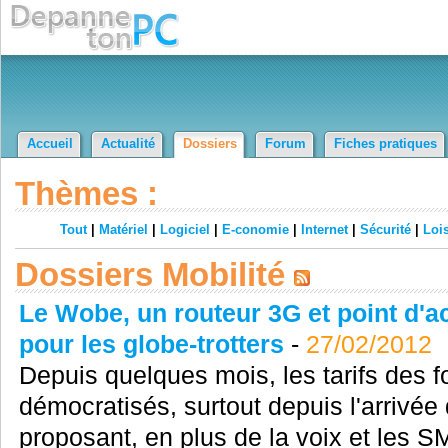
Accueil
Actualité
Dossiers
Forum
Fiches pratiques
Thèmes :
Tout
|
Matériel
|
Logiciel
|
E-conomie
|
Internet
|
Sécurité
|
Lois
Dossiers Mobilité
Le Wobe, un routeur 3G et point d'ac
pour les globe-trotters
-
27/02/2012
Depuis quelques mois, les tarifs des f
démocratisés, surtout depuis l'arrivée
proposant, en plus de la voix et les S