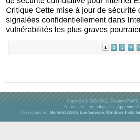
de sécurité cumulative pour Internet E
Critique Cette mise à jour de sécurité 
signalées confidentiellement dans Inte
vulnérabilités les plus graves pourraien
1
2
3
>
Copyright © 2004-2011. DepanneTonPC. 
Partenaires :
Tests logiciels
-
Apprendre l'
Top recherche :
Memtest
ASUS Eee
Services Windows
Installe