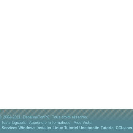
© 2004-2011. DepanneTonPC. Tous droits réservés.
:
Tests logiciels
-
Apprendre l'informatique
-
Aide Vista
e
Services Windows
Installer Linux
Tutoriel Unetbootin
Tutoriel CCleaner