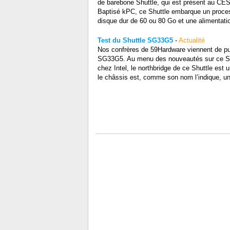
de barebone Shuttle, qui est présent au CES,
Baptisé kPC, ce Shuttle embarque un proces
disque dur de 60 ou 80 Go et une alimentation
Test du Shuttle SG33G5
-
Actualité
Nos confrères de 59Hardware viennent de pub
SG33G5. Au menu des nouveautés sur ce Shut
chez Intel, le northbridge de ce Shuttle es
le châssis est, comme son nom l’indique, un