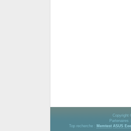
Copyright 
Partenaires 
Top recherche :
Memtest
ASUS Ee