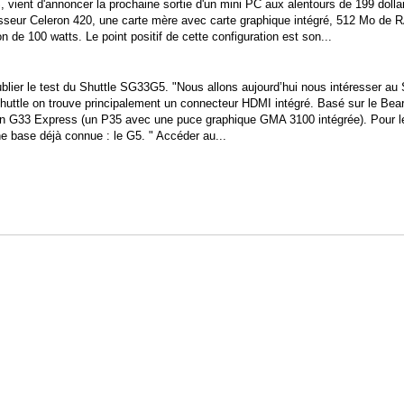
 vient d'annoncer la prochaine sortie d'un mini PC aux alentours de 199 dolla
seur Celeron 420, une carte mère avec carte graphique intégré, 512 Mo de 
 de 100 watts. Le point positif de cette configuration est son...
lier le test du Shuttle SG33G5. "Nous allons aujourd’hui nous intéresser au 
tle on trouve principalement un connecteur HDMI intégré. Basé sur le Bear
t un G33 Express (un P35 avec une puce graphique GMA 3100 intégrée). Pour l
e base déjà connue : le G5. " Accéder au...