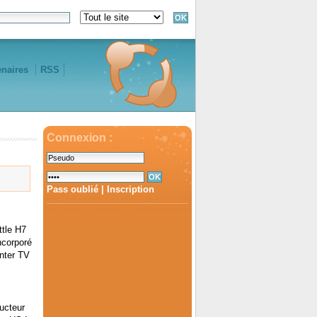
enaires
RSS
Connexion :
Pass oublié
|
Inscription
ttle H7
ncorporé
nter TV
ucteur