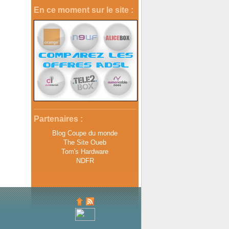
En ce moment sur le site :
Partenaires :
Blog Coupe du monde
The Site Oueb
Tom's Hardware
NDFR