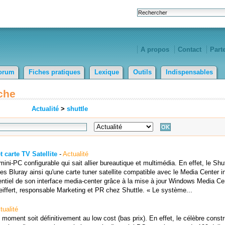
A propos
Contact
Part
orum
Fiches pratiques
Lexique
Outils
Indispensables
che
Actualité
>
shuttle
 carte TV Satellite
-
Actualité
ni-PC configurable qui sait allier bureautique et multimédia. En effet, le Shu
s Bluray ainsi qu'une carte tuner satellite compatible avec le Media Center i
ntiel de son interface media-center grâce à la mise à jour Windows Media Ce
ffert, responsable Marketing et PR chez Shuttle. « Le système...
tualité
moment soit définitivement au low cost (bas prix). En effet, le célèbre constr