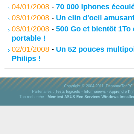
04/01/2008
-
70 000 Iphones écoul
03/01/2008
-
Un clin d'oeil amusan
03/01/2008
-
500 Go et bientôt 1To
portable !
02/01/2008
-
Un 52 pouces multipoi
Philips !
Copyright © 2004-2011. DepanneTonPC. 
Partenaires :
Tests logiciels
-
Informanews
-
Apprendre l'in
Top recherche :
Memtest
ASUS Eee
Services Windows
Installe