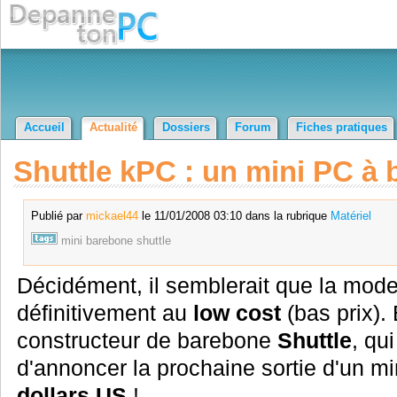
Accueil
Actualité
Dossiers
Forum
Fiches pratiques
Shuttle kPC : un mini PC à 
Publié par
mickael44
le 11/01/2008 03:10 dans la rubrique
Matériel
mini
barebone
shuttle
Décidément, il semblerait que la mod
définitivement au
low cost
(bas prix). 
constructeur de barebone
Shuttle
, qu
d'annoncer la prochaine sortie d'un m
dollars US
!