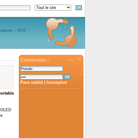
enaires
RSS
Connexion :
Pass oublié
|
Inscription
portable
ne OLED
le