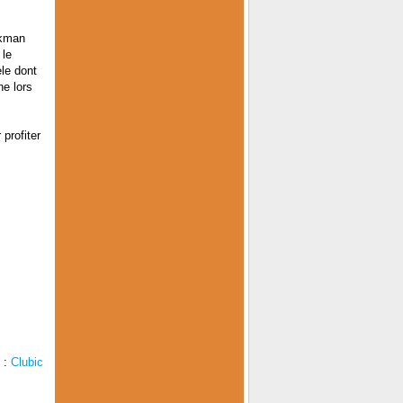
lkman
 le
èle dont
ne lors
profiter
 :
Clubic