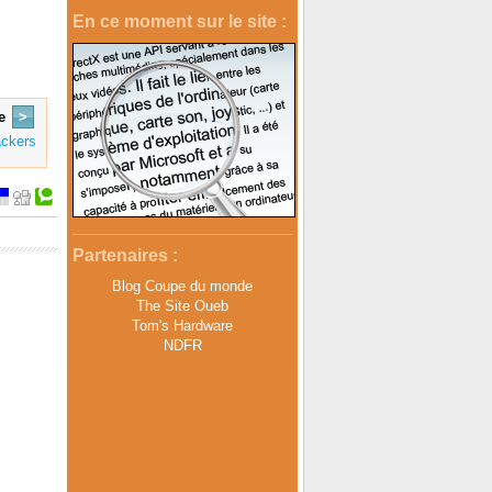
En ce moment sur le site :
e
>
ackers
Partenaires :
Blog Coupe du monde
The Site Oueb
Tom's Hardware
NDFR