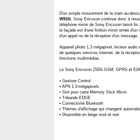
D'un simple mouvement de la main au-dessus
W910i
, Sony Ericsson continue donc à nous
téléphone miroir de Sony Ericsson lancé fin 
la façade est d'une finition miroir ornée d'u
d'un appel ou de la réception d'un message,
Appareil photo 1,3 mégapixel, lecteur audio 
de quelques services Internet, de la récept
fonctions multimédias.
Le Sony Ericsson Z555i GSM, GPRS et EDGE 
• Gesture Control
• APN 1.3-mégapixels
• Slot pour carte Memory Stick Micro
• Tribande EDGE
• Connectivité Bluetooth
• Thèmes d'affichage qui changent automat
• Disponible en beige rosé et noir