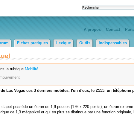
A propos
Contact
Part
orum
Fiches pratiques
Lexique
Outils
Indispensables
tuel
ns la rubrique
Mobilité
mouvement
de Las Vegas ces 3 derniers mobiles, l'un d'eux, le Z555, un téléphone 
 à clapet possède un écran de 1,9 pouces (176 x 220 pixels), un écran exter
ique de 1,3 mégapixel et qui en plus se distingue par une fonction originale, 