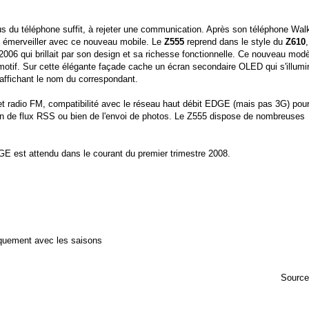
 du téléphone suffit, à rejeter une communication. Après son téléphone Wa
 émerveiller avec ce nouveau mobile. Le
Z555
reprend dans le style du
Z610
,
2006 qui brillait par son design et sa richesse fonctionnelle. Ce nouveau mod
n motif. Sur cette élégante façade cache un écran secondaire OLED qui s'illumi
 affichant le nom du correspondant.
et radio FM, compatibilité avec le réseau haut débit EDGE (mais pas 3G) pour 
ion de flux RSS ou bien de l'envoi de photos. Le Z555 dispose de nombreuses
est attendu dans le courant du premier trimestre 2008.
iquement avec les saisons
Source