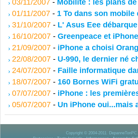
03/11/2007
-
Mobilité : les plans d
01/11/2007
-
1 To dans son mobile d
31/10/2007
-
L' Asus Eee débarque 
16/10/2007
-
Greenpeace et iPhone
21/09/2007
-
iPhone a choisi Oran
22/08/2007
-
U-990, le dernier né 
24/07/2007
-
Faille informatique da
18/07/2007
-
160 Bornes WiFi gratu
07/07/2007
-
iPhone : les premières
05/07/2007
-
Un iPhone oui...mais 
Copyright © 2004-2011. DepanneTonPC. 