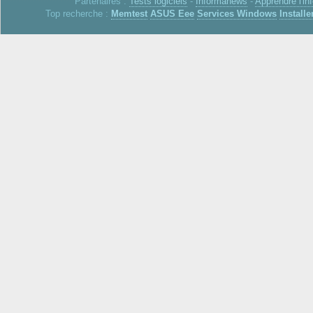
Partenaires :
Tests logiciels
-
Informanews
-
Apprendre l'in
Top recherche :
Memtest
ASUS Eee
Services Windows
Installe