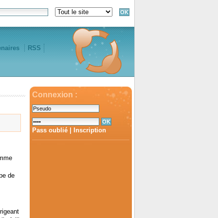
enaires
RSS
Connexion :
Pass oublié
|
Inscription
comme
ype de
rigeant