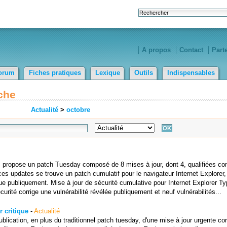
A propos
Contact
Part
orum
Fiches pratiques
Lexique
Outils
Indispensables
che
Actualité
>
octobre
s propose un patch Tuesday composé de 8 mises à jour, dont 4, qualifiées 
ces updates se trouve un patch cumulatif pour le navigateur Internet Explorer,
nnue publiquement. Mise à jour de sécurité cumulative pour Internet Explorer T
curité corrige une vulnérabilité révélée publiquement et neuf vulnérabilités...
r critique
-
Actualité
lication, en plus du traditionnel patch tuesday, d'une mise à jour urgente cor