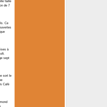
le faille
ion de 7
ls. Ce
couvertes
ique
mises à
oft.
ge sept
e sort le
pe
ws Café
edmond
s