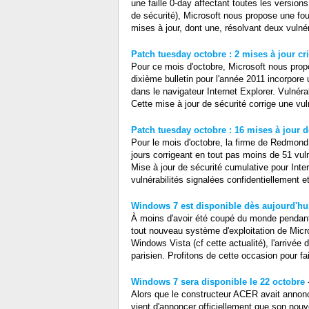
une faille 0-day affectant toutes les versions 
de sécurité), Microsoft nous propose une fou
mises à jour, dont une, résolvant deux vulnéra
Patch tuesday octobre : 2 mises à jour cr
Pour ce mois d'octobre, Microsoft nous prop
dixième bulletin pour l'année 2011 incorpore
dans le navigateur Internet Explorer. Vulnéra
Cette mise à jour de sécurité corrige une vul
Patch tuesday octobre : 16 mises à jour d
Pour le mois d'octobre, la firme de Redmond
jours corrigeant en tout pas moins de 51 vuln
Mise à jour de sécurité cumulative pour Inter
vulnérabilités signalées confidentiellement et
Windows 7 est disponible dès aujourd'hui
À moins d'avoir été coupé du monde pendant 
tout nouveau système d'exploitation de Mic
Windows Vista (cf cette actualité), l'arrivé
parisien. Profitons de cette occasion pour fair
Windows 7 sera disponible le 22 octobre
Alors que le constructeur ACER avait annon
vient d'annoncer officiellement que son no