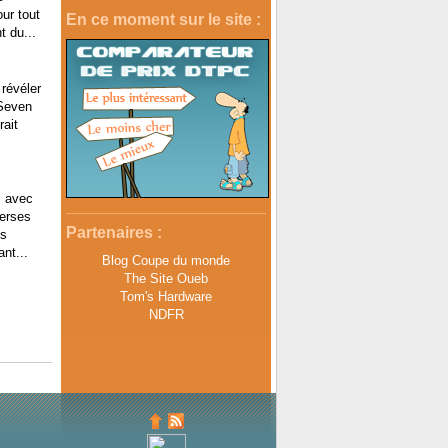
ur tout
En ce moment sur le site :
t du...
révéler
 Seven
ait
" avec
verses
Partenaires :
us
nt...
Blog Coupe du monde
The Site Oueb
Tom's Hardware
NDFR