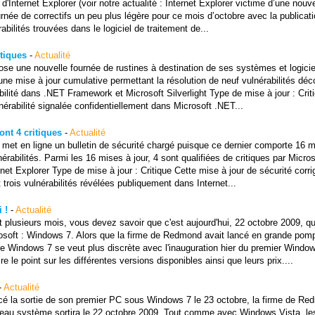
d'Internet Explorer (voir notre actualité : Internet Explorer victime d’une nouvel
rnée de correctifs un peu plus légère pour ce mois d’octobre avec la publicat
bilités trouvées dans le logiciel de traitement de...
itiques
-
Actualité
ose une nouvelle fournée de rustines à destination de ses systèmes et logicie
 une mise à jour cumulative permettant la résolution de neuf vulnérabilités dé
bilité dans .NET Framework et Microsoft Silverlight Type de mise à jour : Crit
nérabilité signalée confidentiellement dans Microsoft .NET...
ont 4 critiques
-
Actualité
 met en ligne un bulletin de sécurité chargé puisque ce dernier comporte 16 
érabilités. Parmi les 16 mises à jour, 4 sont qualifiées de critiques par Micros
net Explorer Type de mise à jour : Critique Cette mise à jour de sécurité corri
 trois vulnérabilités révélées publiquement dans Internet...
 !
-
Actualité
plusieurs mois, vous devez savoir que c'est aujourd'hui, 22 octobre 2009, qu
rosoft : Windows 7. Alors que la firme de Redmond avait lancé en grande pom
e de Windows 7 se veut plus discrète avec l'inauguration hier du premier Windo
e le point sur les différentes versions disponibles ainsi que leurs prix....
-
Actualité
cé la sortie de son premier PC sous Windows 7 le 23 octobre, la firme de R
uveau système sortira le 22 octobre 2009. Tout comme avec Windows Vista, le