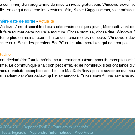
e à confirmer) d'un programme de mise à niveau gratuit vers Windows Seven po
llé. En ce qui concerne les versions bêta, Steve Guggenheimer, vice-présiden
ière date de sortie
-
Actualité
Windows 7 est disponible depuis désormais quelques jours, Microsoft vient de 
oir faire tourner cette nouvelle mouture. Chose promise, chose due, Windows
ystème plus ou moins récent. En ce qui concerne les netbooks, Windows 7 devr
entre eux. Seuls les premiers EeePC et les ultra portables qui ne sont pas...
tualité
 déclaré être "sur la brèche pour terminer plusieurs produits exceptionnels
irme. Le communiqué a fait son petit effet, et de nombreux sites ont lancé di
fameux produits exceptionnels. Le site MacDailyNews pense savoir ce que no
u sérieux car c'est celle-ci qui avait annoncé iTunes sans fil une semaine ava
© 2004-2011. DepanneTonPC. Tous droits réservés.
:
Tests logiciels
-
Apprendre l'informatique
-
Aide Vista