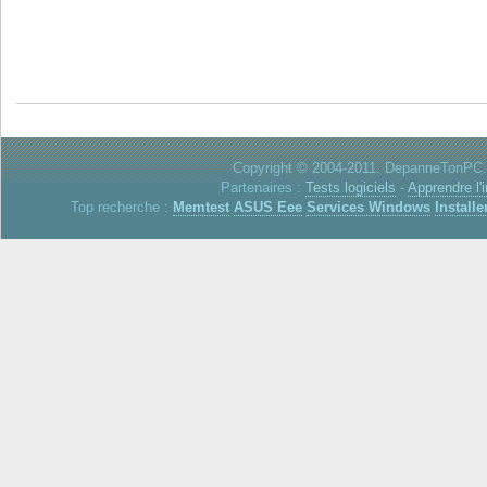
Copyright © 2004-2011. DepanneTonPC. 
Partenaires :
Tests logiciels
-
Apprendre l'
Top recherche :
Memtest
ASUS Eee
Services Windows
Installe