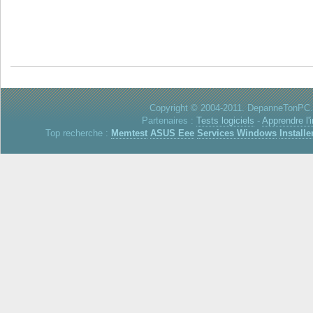
Copyright © 2004-2011. DepanneTonPC. 
Partenaires :
Tests logiciels
-
Apprendre l'
Top recherche :
Memtest
ASUS Eee
Services Windows
Installe