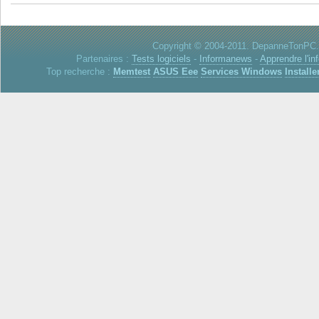
Copyright © 2004-2011. DepanneTonPC. 
Partenaires :
Tests logiciels
-
Informanews
-
Apprendre l'in
Top recherche :
Memtest
ASUS Eee
Services Windows
Installe