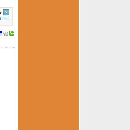
e
>
fini !