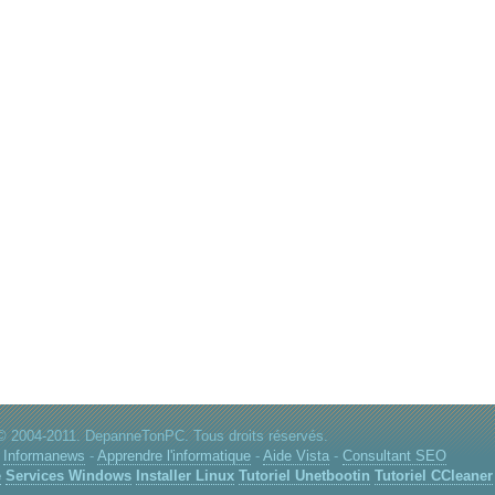
© 2004-2011. DepanneTonPC. Tous droits réservés.
-
Informanews
-
Apprendre l'informatique
-
Aide Vista
-
Consultant SEO
e
Services Windows
Installer Linux
Tutoriel Unetbootin
Tutoriel CCleaner