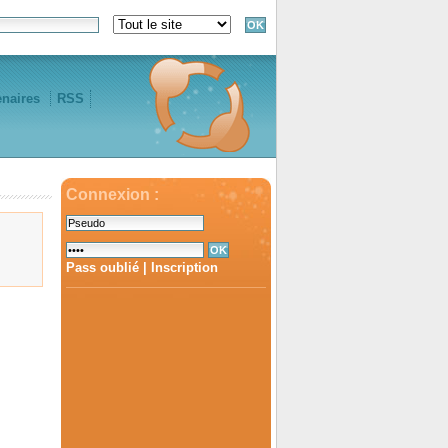
enaires
RSS
Connexion :
Pass oublié
|
Inscription