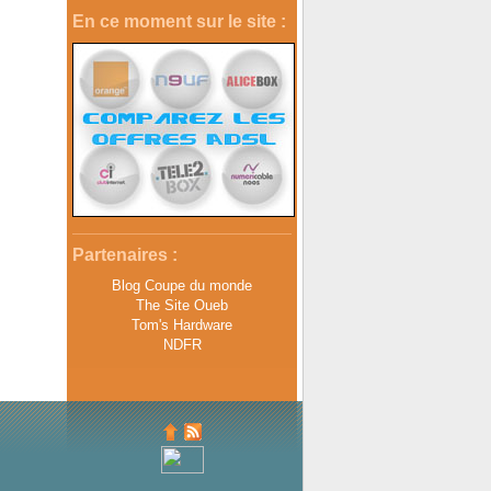
En ce moment sur le site :
Partenaires :
Blog Coupe du monde
The Site Oueb
Tom's Hardware
NDFR