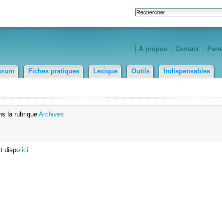
A propos
Contact
Part
orum
Fiches pratiques
Lexique
Outils
Indispensables
s la rubrique
Archives
st dispo
ici