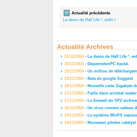
<
Actualité précédente
La demo de Half Life ², enfin !
Actualité Archives
21/12/2004
-
La demo de Half Life ², enf
20/12/2004
-
DepannetonPC hacké.
20/12/2004
-
Un million de télécharge
19/12/2004
-
Beta de google Suggest
18/12/2004
-
Nouvelle carte Gigabyte d
17/12/2004
-
Faille dans acrobat reader
17/12/2004
-
Le firewall du SP2 victime 
16/12/2004
-
Un virus comme cadeau de
14/12/2004
-
Le système WinFS repouss
14/12/2004
-
Nouveaux pilotes catalyst 