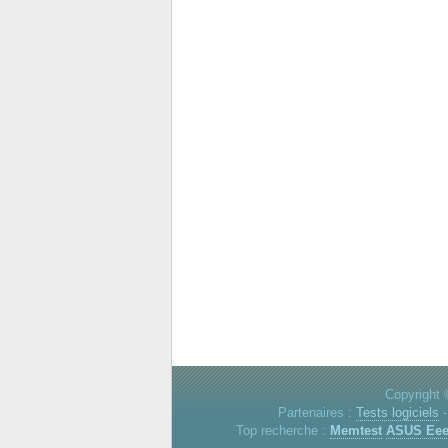
Copyright 
Partenaires :
Tests logiciels
Top recherche :
Memtest
ASUS Ee