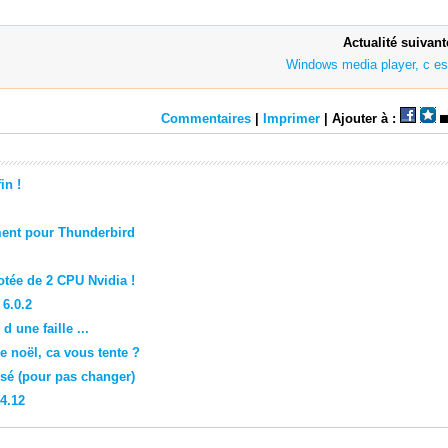
Actualité suivant
Windows media player, c est 
Commentaires
|
Imprimer
| Ajouter à :
in !
ment pour Thunderbird
otée de 2 CPU Nvidia !
 6.0.2
d une faille ...
 noël, ca vous tente ?
é (pour pas changer)
4.12