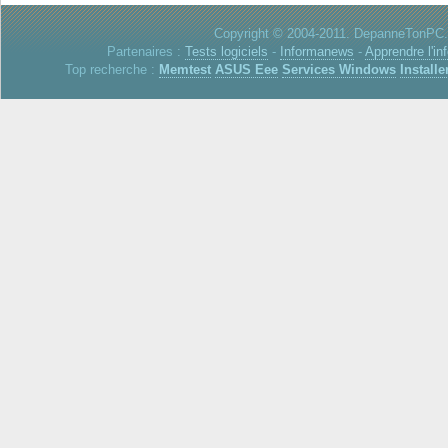
Copyright © 2004-2011. DepanneTonPC. 
Partenaires :
Tests logiciels
-
Informanews
-
Apprendre l'in
Top recherche :
Memtest
ASUS Eee
Services Windows
Installe