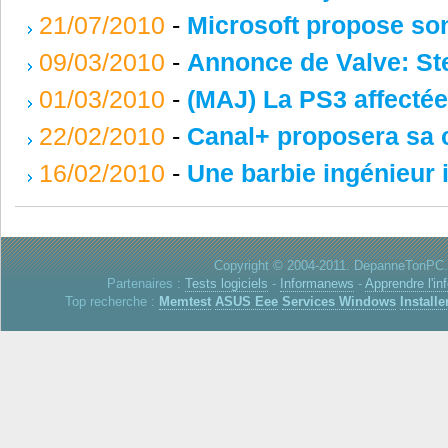
21/07/2010
-
Microsoft propose so
09/03/2010
-
Annonce de Valve: S
01/03/2010
-
(MAJ) La PS3 affectée
22/02/2010
-
Canal+ proposera sa 
16/02/2010
-
Une barbie ingénieur i
Copyright © 2004-2011. DepanneTonPC. 
Partenaires :
Tests logiciels
-
Informanews
-
Apprendre l'in
Top recherche :
Memtest
ASUS Eee
Services Windows
Installe