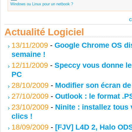
Windows ou Linux pour un netbook ?
C
Actualité Logiciel
13/11/2009
-
Google Chrome OS dis
semaine !
12/11/2009
-
Speccy vous donne les
PC
28/10/2009
-
Modifier son écran d
27/10/2009
-
Outlook : le format .P
23/10/2009
-
Ninite : installez tou
clics !
18/09/2009
-
[FJV] L4D 2, Halo OD