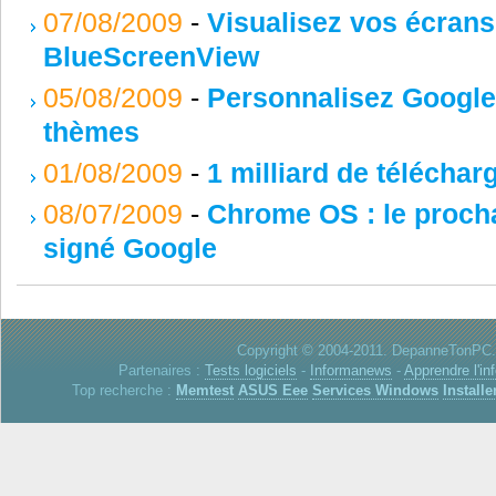
07/08/2009
-
Visualisez vos écrans
BlueScreenView
05/08/2009
-
Personnalisez Google
thèmes
01/08/2009
-
1 milliard de télécha
08/07/2009
-
Chrome OS : le procha
signé Google
Copyright © 2004-2011. DepanneTonPC. 
Partenaires :
Tests logiciels
-
Informanews
-
Apprendre l'in
Top recherche :
Memtest
ASUS Eee
Services Windows
Installe