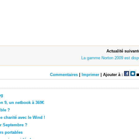
Actualité suivant
!
La gamme Norton 2009 est disp
Commentaires
|
Imprimer
| Ajouter à :
ng
on 9, un netbook à 369€
ble ?
e charité avec le Wind !
r Septembre ?
rs portables