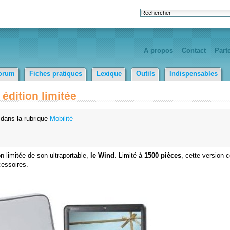
A propos
Contact
Part
orum
Fiches pratiques
Lexique
Outils
Indispensables
édition limitée
dans la rubrique
Mobilité
on limitée de son ultraportable,
le Wind
. Limité à
1500 pièces
, cette version c
cessoires.