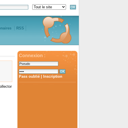
enaires
RSS
Connexion :
Pass oublié
|
Inscription
ollector