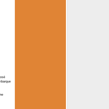
posé
mbarque
une