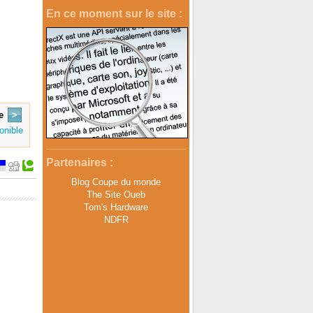
En ce moment sur le site :
e
>
onible
Partenaires :
Blog Coupe du monde
The Site Oueb
Tom's Hardware
NDFR