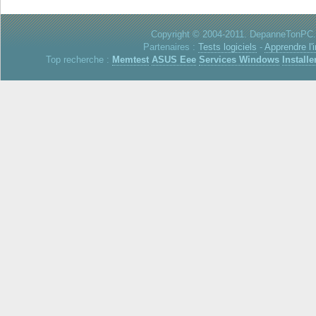
Copyright © 2004-2011. DepanneTonPC. 
Partenaires :
Tests logiciels
-
Apprendre l'
Top recherche :
Memtest
ASUS Eee
Services Windows
Installe