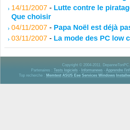
14/11/2007
-
Lutte contre le piratag
Que choisir
04/11/2007
-
Papa Noël est déjà pa
03/11/2007
-
La mode des PC low co
Copyright © 2004-2011. DepanneTonPC. 
Partenaires :
Tests logiciels
-
Informanews
-
Apprendre l'in
Top recherche :
Memtest
ASUS Eee
Services Windows
Installe