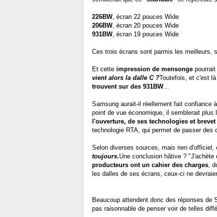
226BW
, écran 22 pouces Wide
206BW
, écran 20 pouces Wide
931BW
, écran 19 pouces Wide
Ces trois écrans sont parmis les meilleurs, 
Et cette
impression de mensonge
pourrai
vient alors la dalle C ?
Toutefois, et c'est 
trouvent sur des 931BW
...
Samsung aurait-il réellement fait confiance 
point de vue économique, il semblerait plus l
l'ouverture, de ses technologies et breve
technologie RTA, qui permet de passer des 
Selon diverses sources, mais rien d'officiel,
toujours.
Une conclusion hâtive ? "J'achète
producteurs ont un cahier des charges
, d
les dalles de ses écrans, ceux-ci ne devraie
Beaucoup attendent donc des réponses de Sams
pas raisonnable de penser voir de telles diff