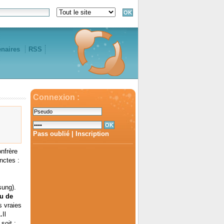
enaires
RSS
Connexion :
Pass oublié
|
Inscription
onfrère
nctes :
ung).
du de
s vraies
.
Il
soit :