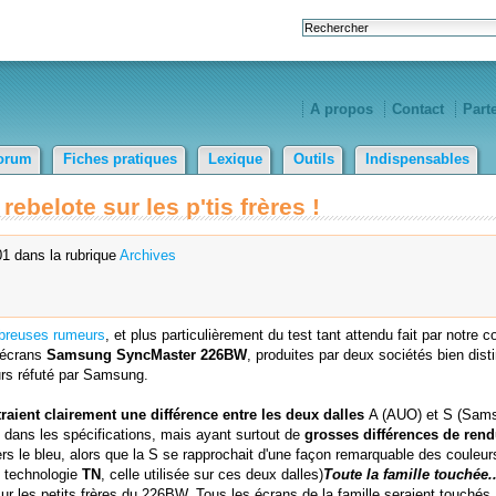
A propos
Contact
Part
orum
Fiches pratiques
Lexique
Outils
Indispensables
belote sur les p'tis frères !
1 dans la rubrique
Archives
ombreuses rumeurs
, et plus particulièrement du test tant attendu fait par notre c
 écrans
Samsung SyncMaster 226BW
, produites par deux sociétés bien disti
ours réfuté par Samsung.
traient clairement une différence entre les deux dalles
A (AUO) et S (Sams
 dans les spécifications, mais ayant surtout de
grosses différences de ren
ers le bleu, alors que la S se rapprochait d'une façon remarquable des couleur
ne technologie
TN
, celle utilisée sur ces deux dalles)
Toute la famille touchée..
ur les petits frères du 226BW. Tous les écrans de la famille seraient touchés, 