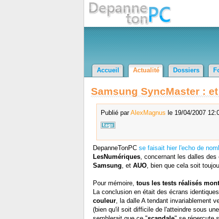
Accueil
Actualité
Dossiers
F
Samsung SyncMaster : et re
Publié par
AlexMagnus
le 19/04/2007 12:0
DepanneTonPC
se faisait hier l'echo de n
LesNumériques
, concernant les dalles des
Samsung
, et
AUO
, bien que cela soit touj
Pour mémoire,
tous les tests réalisés mon
La conclusion en était des écrans identiques
couleur
, la dalle A tendant invariablement v
(bien qu'il soit difficile de l'atteindre sous u
semblerait que ce "
scandale
" se répercute s