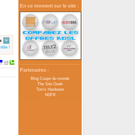
En ce moment sur le site :
e
>
ible !
Partenaires :
Blog Coupe du monde
The Site Oueb
Tom's Hardware
NDFR