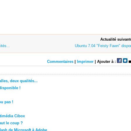
Actualité suivant
tés...
Ubuntu 7.04 "Feisty Fawn" dispon
Commentaires
|
Imprimer
| Ajouter à :
es, deux qualités...
disponible !
ou pas !
ltimédia Cibox
aut le coup ?
flash de Microsoft à Adobe