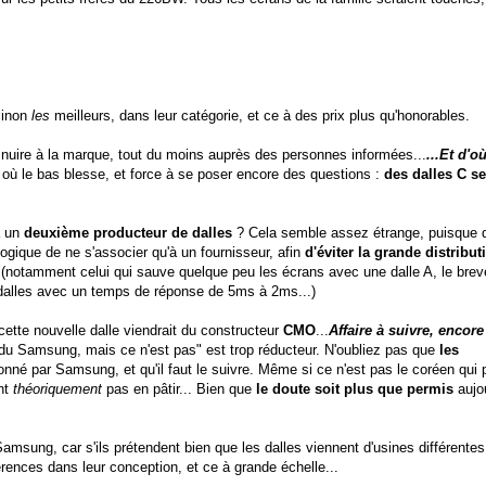
sinon
les
meilleurs, dans leur catégorie, et ce à des prix plus qu'honorables.
t nuire à la marque, tout du moins auprès des personnes informées...
...Et d'o
là où le bas blesse, et force à se poser encore des questions :
des dalles C se
à un
deuxième producteur de dalles
? Cela semble assez étrange, puisque 
ogique de ne s'associer qu'à un fournisseur, afin
d'éviter la grande distribut
t
(notamment celui qui sauve quelque peu les écrans avec une dalle A, le breve
dalles avec un temps de réponse de 5ms à 2ms...)
 cette nouvelle dalle viendrait du constructeur
CMO
...
Affaire à suivre, encore
 du Samsung, mais ce n'est pas" est trop réducteur. N'oubliez pas que
les
onné par Samsung, et qu'il faut le suivre. Même si ce n'est pas le coréen qui 
nt
théoriquement
pas en pâtir... Bien que
le doute soit plus que permis
aujo
ung, car s'ils prétendent bien que les dalles viennent d'usines différentes, 
érences dans leur conception, et ce à grande échelle...