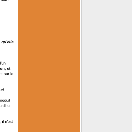
ù qu'elle
d'un
ion, et
t sur la
 et
produit
urd'hui.
il n'est