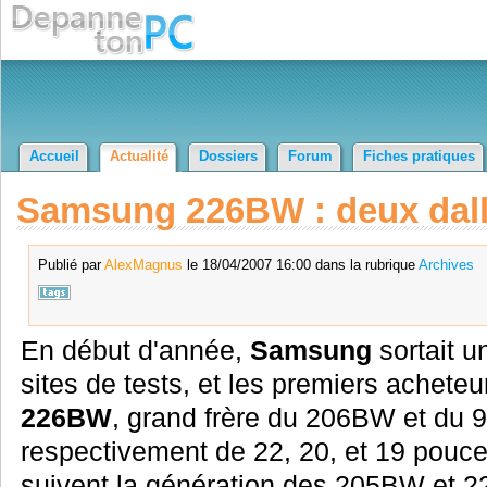
Accueil
Actualité
Dossiers
Forum
Fiches pratiques
Samsung 226BW : deux dalle
Publié par
AlexMagnus
le 18/04/2007 16:00 dans la rubrique
Archives
En début d'année,
Samsung
sortait u
sites de tests, et les premiers achete
226BW
, grand frère du 206BW et du
respectivement de 22, 20, et 19 pouce
suivent la génération des 205BW et 