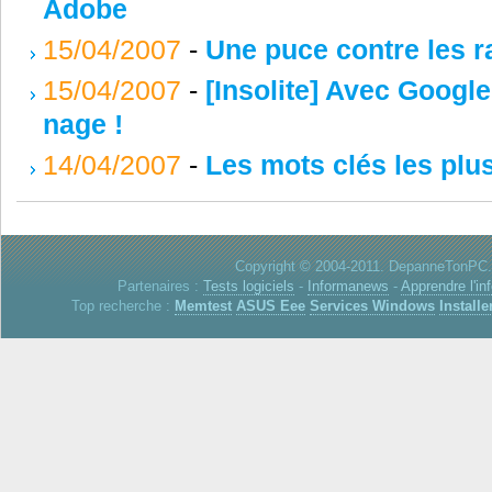
Adobe
15/04/2007
-
Une puce contre les ra
15/04/2007
-
[Insolite] Avec Google,
nage !
14/04/2007
-
Les mots clés les plu
Copyright © 2004-2011. DepanneTonPC. 
Partenaires :
Tests logiciels
-
Informanews
-
Apprendre l'in
Top recherche :
Memtest
ASUS Eee
Services Windows
Installe