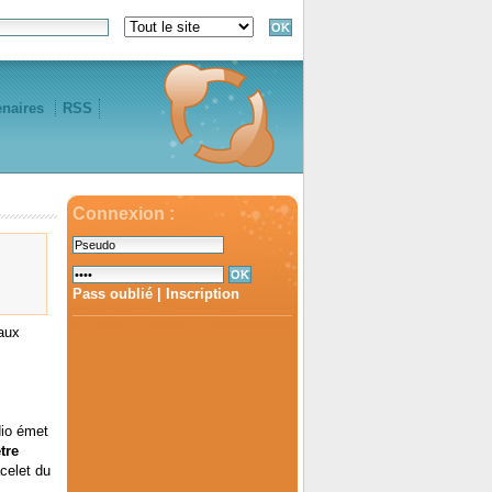
enaires
RSS
Connexion :
Pass oublié
|
Inscription
aux
dio émet
tre
celet du