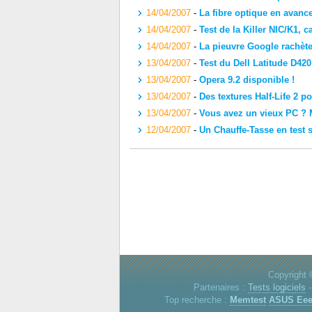
14/04/2007
-
La fibre optique en avanc
14/04/2007
-
Test de la Killer NIC/K1, 
14/04/2007
-
La pieuvre Google rachèt
13/04/2007
-
Test du Dell Latitude D420
13/04/2007
-
Opera 9.2 disponible !
13/04/2007
-
Des textures Half-Life 2 p
13/04/2007
-
Vous avez un vieux PC ? 
12/04/2007
-
Un Chauffe-Tasse en test 
Copyright 
Partenaires :
Tests logiciels
Top recherche :
Memtest
ASUS Ee