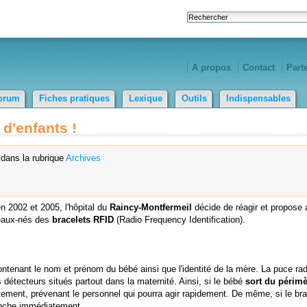
A propos
Contact
Part
orum
Fiches pratiques
Lexique
Outils
Indispensables
 d'enfants !
dans la rubrique
Archives
n 2002 et 2005, l'hôpital du
Raincy-Montfermeil
décide de réagir et propose 
veaux-nés des
bracelets RFID
(Radio Frequency Identification).
ntenant le nom et prénom du bébé ainsi que l'identité de la mère. La puce ra
 détecteurs situés partout dans la maternité. Ainsi, si le bébé
sort du périmè
ment, prévenant le personnel qui pourra agir rapidement. De même, si le bra
enche immédiatement.