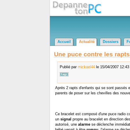
Accueil
Actualité
Dossiers
F
Une puce contre les rapts
Publié par
mickael44
le 15/04/2007 12:43 
Après 2 rapts d'enfants qui se sont passés e
parents de poser sur les chevilles des nou
Ce bracelet est composé d'une puce radio co
un
signal
propre au bracelet en direction des
autorisé, une
alarme
se déclenche immédiate
bébé venait à être
rompu
, l'alarme se décl