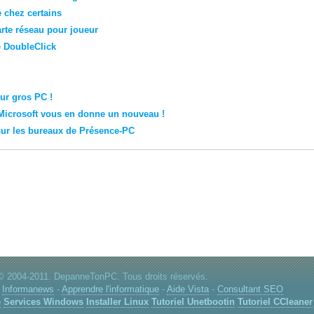
e chez certains
carte réseau pour joueur
e DoubleClick
our gros PC !
Microsoft vous en donne un nouveau !
sur les bureaux de Présence-PC
© 2004-2011. DepanneTonPC. Tous droits réservés.
-
Informanews
-
Apprendre l'informatique
-
Aide Vista
-
Consultant SEO
e
Services Windows
Installer Linux
Tutoriel Unetbootin
Tutoriel CCleaner