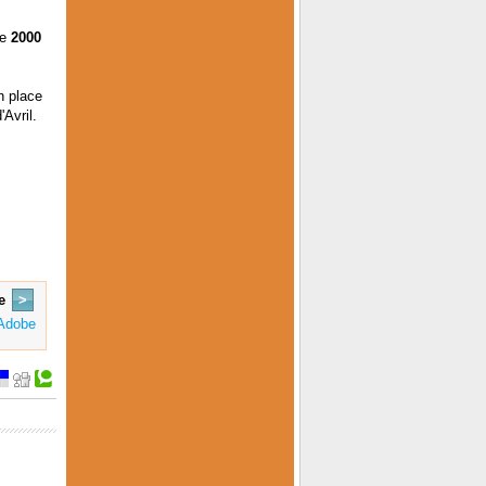
ce
2000
n place
Avril.
e
>
 Adobe