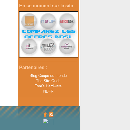
En ce moment sur le site :
Partenaires :
Blog Coupe du monde
The Site Oueb
Tom's Hardware
NDFR