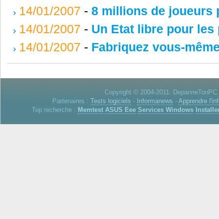
14/01/2007
-
8 millions de joueurs
14/01/2007
-
Un Etat libre pour les 
14/01/2007
-
Fabriquez vous-même 
Copyright © 2004-2011. DepanneTonPC. 
Partenaires :
Tests logiciels
-
Informanews
-
Apprendre l'in
Top recherche :
Memtest
ASUS Eee
Services Windows
Installe