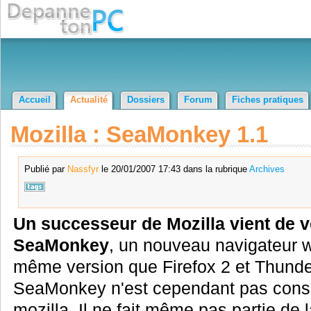
Accueil
Actualité
Dossiers
Forum
Fiches pratiques
Mozilla : SeaMonkey 1.1
Publié par
Nassfyr
le 20/01/2007 17:43 dans la rubrique
Archives
Un successeur de Mozilla vient de vo
SeaMonkey
, un nouveau navigateur 
même version que Firefox 2 et Thunde
SeaMonkey n'est cependant pas cons
mozilla. Il ne fait même pas partie de 