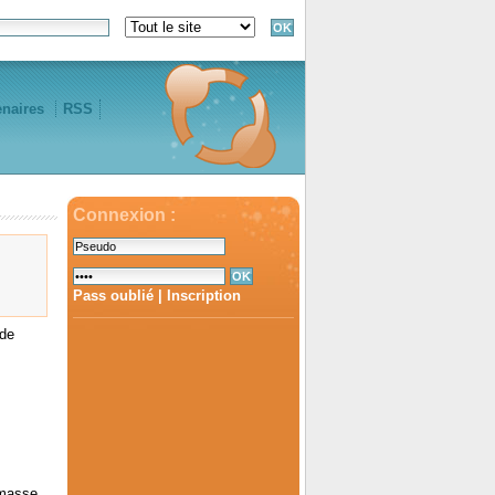
enaires
RSS
Connexion :
Pass oublié
|
Inscription
de
amasse