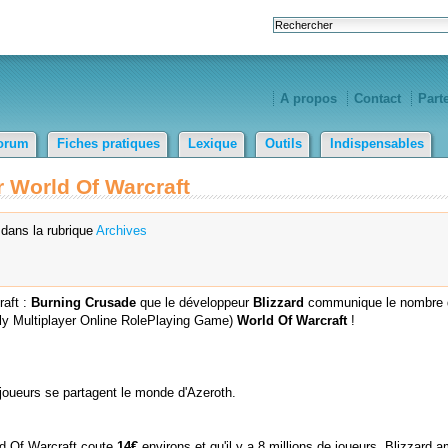
A propos
Contact
Part
orum
Fiches pratiques
Lexique
Outils
Indispensables
r World Of Warcraft
dans la rubrique
Archives
raft :
Burning Crusade
que le développeur
Blizzard
communique le nombre 
y Multiplayer Online RolePlaying Game)
World Of Warcraft
!
joueurs se partagent le monde d'Azeroth.
d Of Warcraft coute
14€
environs et qu'il y a 8 millions de joueurs, Blizzard 