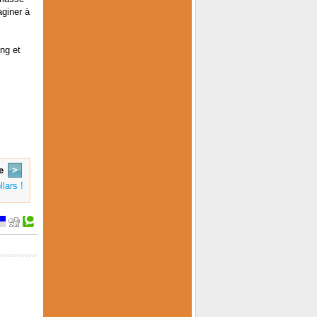
aginer à
ng et
e
>
lars !