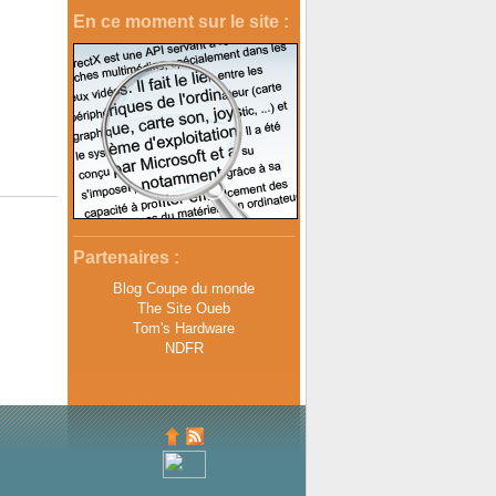
En ce moment sur le site :
Partenaires :
Blog Coupe du monde
The Site Oueb
Tom's Hardware
NDFR