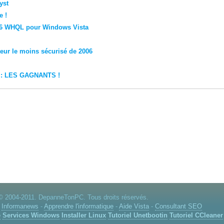
yst
e !
.46 WHQL pour Windows Vista
teur le moins sécurisé de 2006
 : LES GAGNANTS !
© 2004-2011. DepanneTonPC. Tous droits réservés.
-
Informanews
-
Apprendre l'informatique
-
Aide Vista
-
Consultant SEO
e
Services Windows
Installer Linux
Tutoriel Unetbootin
Tutoriel CCleaner