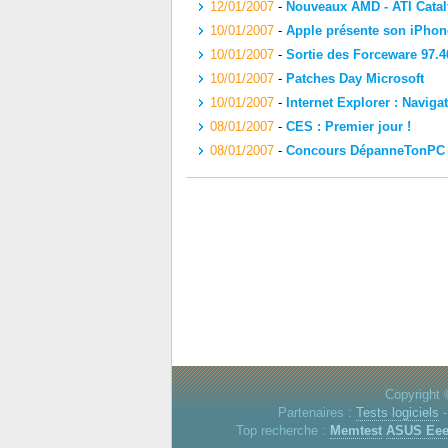
12/01/2007
-
Nouveaux AMD - ATI Catal
10/01/2007
-
Apple présente son iPhon
10/01/2007
-
Sortie des Forceware 97
10/01/2007
-
Patches Day Microsoft
10/01/2007
-
Internet Explorer : Naviga
08/01/2007
-
CES : Premier jour !
08/01/2007
-
Concours DépanneTonPC
Copyright 
Partenaires :
Tests logiciels
Top recherche :
Memtest
ASUS Ee