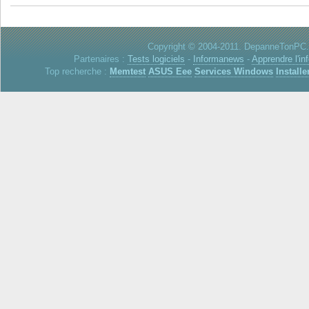
Copyright © 2004-2011. DepanneTonPC. 
Partenaires :
Tests logiciels
-
Informanews
-
Apprendre l'in
Top recherche :
Memtest
ASUS Eee
Services Windows
Installe