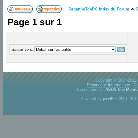
DepanneTonPC Index du Forum
->
D
Page
1
sur
1
Sauter vers:
Copyright © 2004-2011.
Dépannage informatique
-
Co
Top recherche :
ASUS Eee
Memte
Powered by
phpBB
© 2001, 2010