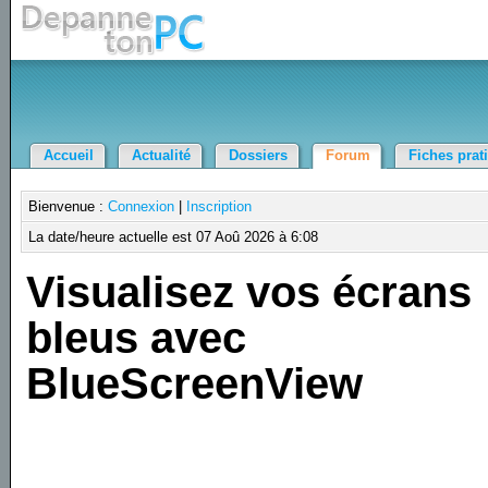
Accueil
Actualité
Dossiers
Forum
Fiches prat
Bienvenue :
Connexion
|
Inscription
La date/heure actuelle est 07 Aoû 2026 à 6:08
Visualisez vos écrans
bleus avec
BlueScreenView