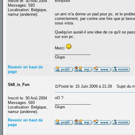
Bonjouur
Inscrit le: 30 Aoû 2004
Messages: 593
Localisation: Belgique,
un ami m'a donne un pad pour pc, et le proble
namur (andenne).
correctement, par contre une fois que je lance
sous vista.
Quelqu'un aurait-il une idee de ce qu'il se pass
sur son pc.
Merci
_________________
Glups
Revenir en haut de
page
Sk8_is_Fun
Posté le: 15 Juin 2009 à 21:29
Sujet du m
oO ?
Inscrit le: 30 Aoû 2004
_________________
Messages: 593
Glups
Localisation: Belgique,
namur (andenne).
Revenir en haut de
page