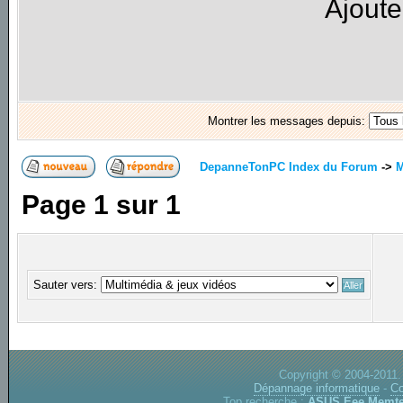
Ajoute
Montrer les messages depuis:
DepanneTonPC Index du Forum
->
M
Page
1
sur
1
Sauter vers:
Copyright © 2004-2011.
Dépannage informatique
-
Co
Top recherche :
ASUS Eee
Memte