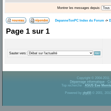
Montrer les messages depuis:
DepanneTonPC Index du Forum
->
D
Page
1
sur
1
Sauter vers:
Copyright © 2004-2011.
Dépannage informatique
-
Co
Top recherche :
ASUS Eee
Memte
Powered by
phpBB
© 2001, 2010