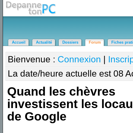
Accueil
Actualité
Dossiers
Forum
Fiches prat
Bienvenue :
Connexion
|
Inscri
La date/heure actuelle est 08 
Quand les chèvres
investissent les loca
de Google