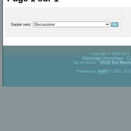
Sauter vers:
Copyright © 2004-2011.
Dépannage informatique
-
Co
Top recherche :
ASUS Eee
Memte
Powered by
phpBB
© 2001, 2010