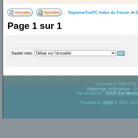
DepanneTonPC Index du Forum
->
D
Page
1
sur
1
Sauter vers:
Copyright © 2004-2011.
Dépannage informatique
-
Co
Top recherche :
ASUS Eee
Memte
Powered by
phpBB
© 2001, 2010