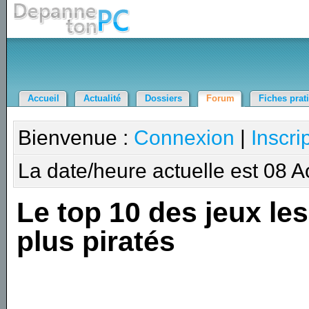
Accueil
Actualité
Dossiers
Forum
Fiches prat
Bienvenue :
Connexion
|
Inscri
La date/heure actuelle est 08 
Le top 10 des jeux les
plus piratés