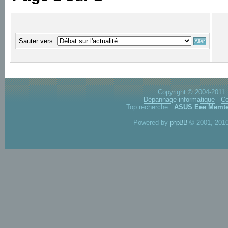
Sauter vers:
Copyright © 2004-2011.
Dépannage informatique
-
Co
Top recherche :
ASUS Eee
Memte
Powered by
phpBB
© 2001, 2010