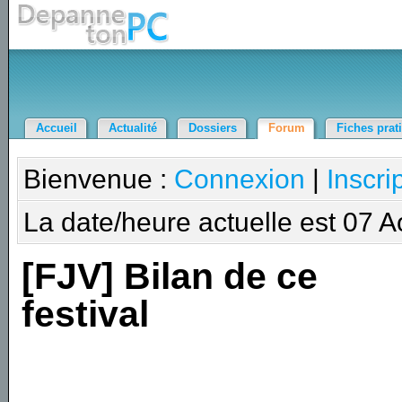
Accueil
Actualité
Dossiers
Forum
Fiches prat
Bienvenue :
Connexion
|
Inscri
La date/heure actuelle est 07 
[FJV] Bilan de ce
festival