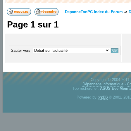
DepanneTonPC Index du Forum
->
D
Page
1
sur
1
Sauter vers:
Copyright © 2004-2011.
Dépannage informatique
-
Co
Top recherche :
ASUS Eee
Memte
Powered by
phpBB
© 2001, 2010