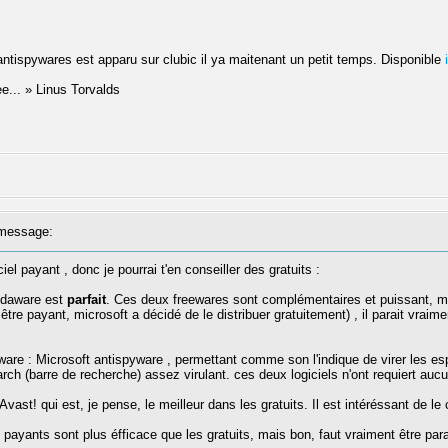
ntispywares est apparu sur clubic il ya maitenant un petit temps. Disponible
ree... » Linus Torvalds
message:
l payant , donc je pourrai t'en conseiller des gratuits :
Adaware est
parfait
. Ces deux freewares sont complémentaires et puissant, mais
tre payant, microsoft a décidé de le distribuer gratuitement) , il parait vraime
ware : Microsoft antispyware , permettant comme son l'indique de virer les e
ch (barre de recherche) assez virulant. ces deux logiciels n'ont requiert aucun
 Avast! qui est, je pense, le meilleur dans les gratuits. Il est intéréssant de le
s payants sont plus éfficace que les gratuits, mais bon, faut vraiment être para