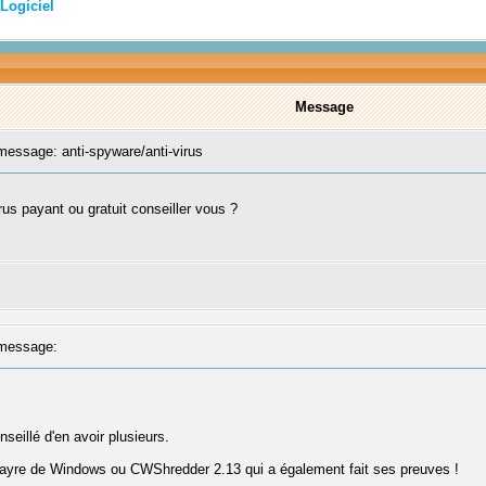
Logiciel
Message
essage: anti-spyware/anti-virus
irus payant ou gratuit conseiller vous ?
message:
seillé d'en avoir plusieurs.
pwayre de Windows ou CWShredder 2.13 qui a également fait ses preuves !