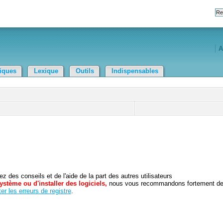
A
tiques
Lexique
Outils
Indispensables
 des conseils et de l'aide de la part des autres utilisateurs
ystème ou d'installer des logiciels,
nous vous recommandons fortement d
er les erreurs de registre
.