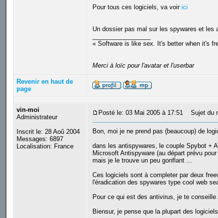
Pour tous ces logiciels, va voir
ici
Un dossier pas mal sur les spywares et les a
_________________
« Software is like sex. It's better when it's f
Merci à loïc pour l'avatar et l'userbar
Revenir en haut de
page
vin-moi
Posté le: 03 Mai 2005 à 17:51
Sujet du 
Administrateur
Bon, moi je ne prend pas (beaucoup) de logicie
Inscrit le: 28 Aoû 2004
Messages: 6897
dans les antispywares, le couple Spybot + 
Localisation: France
Microsoft Antispyware (au départ prévu pour ê
mais je le trouve un peu gonflant ...
Ces logiciels sont à completer par deux free
l'éradication des spywares type cool web sear
Pour ce qui est des antivirus, je te conseille
Biensur, je pense que la plupart des logiciel