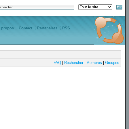
 propos
Contact
Partenaires
RSS
FAQ
|
Rechercher
|
Membres
|
Groupes
e