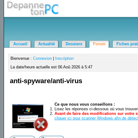
Accueil
Actualité
Dossiers
Forum
Fiches pra
Bienvenue :
Connexion
|
Inscription
La date/heure actuelle est 06 Aoû 2026 à 5:47
anti-spyware/anti-virus
Ce que nous vous conseillons :
Lisez les réponses ci-dessous où vous trouverez
Avant de faire des modifications sur votre s
cliquer ici pour scanner Windows afin de détect