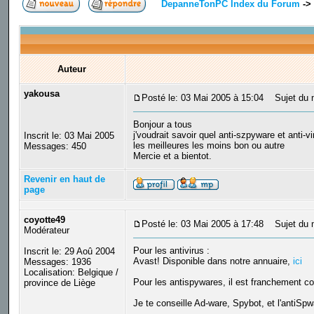
DepanneTonPC Index du Forum
->
Auteur
yakousa
Posté le: 03 Mai 2005 à 15:04
Sujet du m
Bonjour a tous
j'voudrait savoir quel anti-szpyware et anti-v
Inscrit le: 03 Mai 2005
les meilleures les moins bon ou autre
Messages: 450
Mercie et a bientot.
Revenir en haut de
page
coyotte49
Posté le: 03 Mai 2005 à 17:48
Sujet du 
Modérateur
Pour les antivirus :
Inscrit le: 29 Aoû 2004
Avast! Disponible dans notre annuaire,
ici
Messages: 1936
Localisation: Belgique /
Pour les antispywares, il est franchement con
province de Liège
Je te conseille Ad-ware, Spybot, et l'antiS