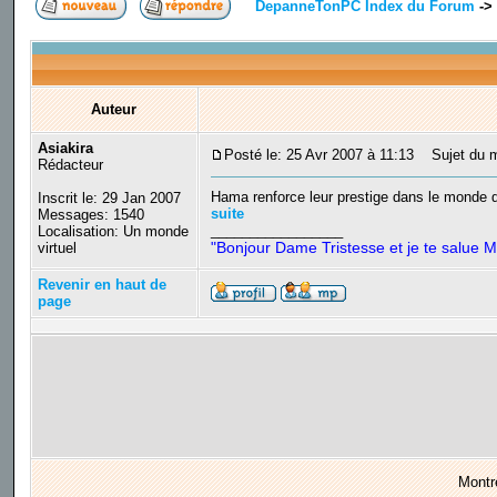
DepanneTonPC Index du Forum
->
Auteur
Asiakira
Posté le: 25 Avr 2007 à 11:13
Sujet du me
Rédacteur
Hama renforce leur prestige dans le monde de
Inscrit le: 29 Jan 2007
suite
Messages: 1540
_________________
Localisation: Un monde
"Bonjour Dame Tristesse et je te salue M
virtuel
Revenir en haut de
page
Montr