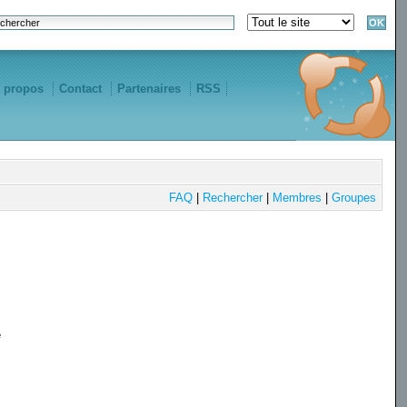
 propos
Contact
Partenaires
RSS
FAQ
|
Rechercher
|
Membres
|
Groupes
e