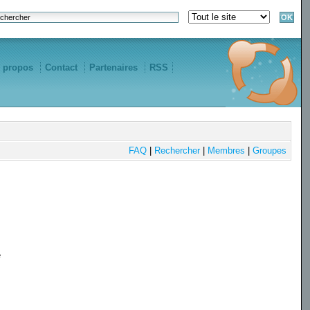
 propos
Contact
Partenaires
RSS
FAQ
|
Rechercher
|
Membres
|
Groupes
e