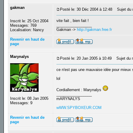
gakman
Posté le: 30 Déc 2004 à 12:48
Sujet du 
vite fait , bien fait !
Inscrit le: 25 Oct 2004
_________________
Messages: 769
Gakman ->
http://gakman.free.fr
Localisation: Nancy
Revenir en haut de
page
Marynalys
Posté le: 20 Jan 2005 à 10:49
Sujet du 
ce n'est pas une mauvaise idée pour mieux s
lol
Cordiallement : Marynalys
_________________
Inscrit le: 08 Jan 2005
mARYNALYS
Messages: 9
wWW.SPYBOXEUR.COM
Revenir en haut de
page