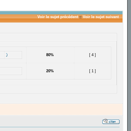
Voir le sujet précédent
::
Voir le sujet suivant
80%
[ 4 ]
20%
[ 1 ]