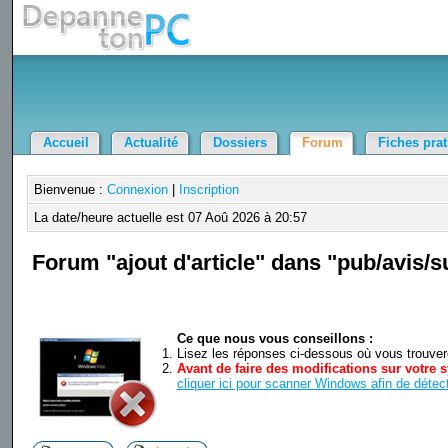
Accueil
Actualité
Dossiers
Forum
Fiches pra
Bienvenue :
Connexion
|
Inscription
La date/heure actuelle est 07 Aoû 2026 à 20:57
Forum "ajout d'article" dans "pub/avis/
Ce que nous vous conseillons :
Lisez les réponses ci-dessous où vous trouverez
Avant de faire des modifications sur votre s
cliquer ici pour scanner Windows afin de détect