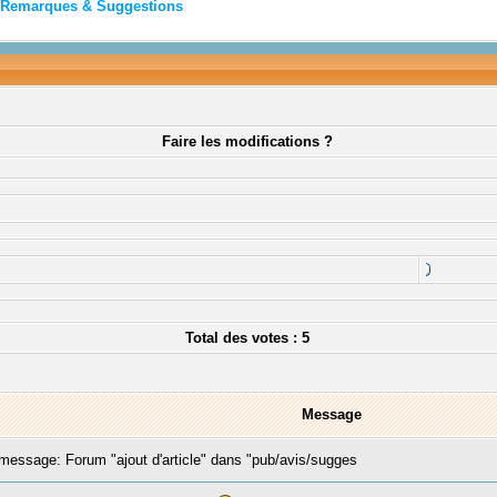
Remarques & Suggestions
Faire les modifications ?
Total des votes : 5
Message
essage: Forum "ajout d'article" dans "pub/avis/sugges