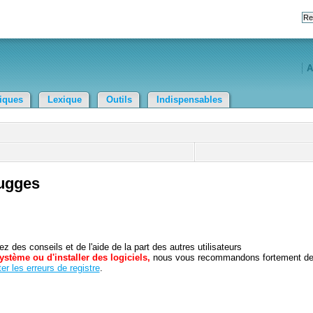
A
tiques
Lexique
Outils
Indispensables
sugges
 des conseils et de l'aide de la part des autres utilisateurs
ystème ou d'installer des logiciels,
nous vous recommandons fortement d
er les erreurs de registre
.