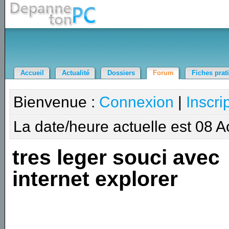
Accueil
Actualité
Dossiers
Forum
Fiches prat
Bienvenue :
Connexion
|
Inscri
La date/heure actuelle est 08 
tres leger souci avec
internet explorer