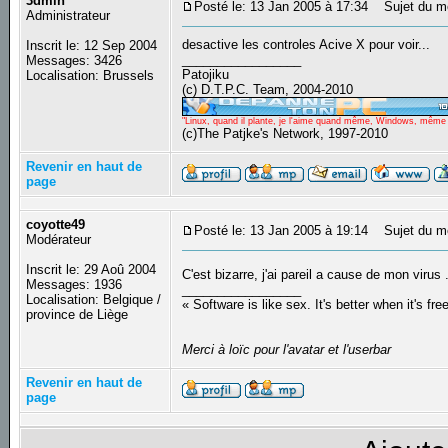
3dmin
Posté le: 13 Jan 2005 à 17:34
Sujet du m
Administrateur
desactive les controles Acive X pour voir...
Inscrit le: 12 Sep 2004
_________________
Messages: 3426
Patojiku
Localisation: Brussels
(c) D.T.P.C. Team, 2004-2010
"Linux, quand il plante, je l'aime quand même, Windows, même qu
(c)The Patjke's Network, 1997-2010
Revenir en haut de
page
coyotte49
Posté le: 13 Jan 2005 à 19:14
Sujet du m
Modérateur
Inscrit le: 29 Aoû 2004
C'est bizarre, j'ai pareil a cause de mon virus 
Messages: 1936
_________________
Localisation: Belgique /
« Software is like sex. It's better when it's fre
province de Liège
Merci à loïc pour l'avatar et l'userbar
Revenir en haut de
page