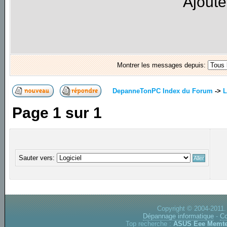
Ajoute
Montrer les messages depuis:
DepanneTonPC Index du Forum
->
L
Page
1
sur
1
Sauter vers:
Copyright © 2004-2011.
Dépannage informatique
-
Co
Top recherche :
ASUS Eee
Memte