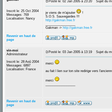
Posté le: 02 Jan 2005 à 23:20
Sujet du m
Inscrit le: 25 Oct 2004
je viens de m'ajouter
!
Messages: 769
S.O.S. Sauvegardes !!!
Localisation: Nancy
http://gakman.free.fr
_________________
Gakman ->
http://gakman.free.fr
Revenir en haut de
page
vin-moi
Posté le: 03 Jan 2005 à 13:19
Sujet du m
Administrateur
Inscrit le: 28 Aoû 2004
merci
Messages: 6897
Localisation: France
au fait l lien sur ton site redirige vers l'ancie
merci
_________________
Revenir en haut de
page