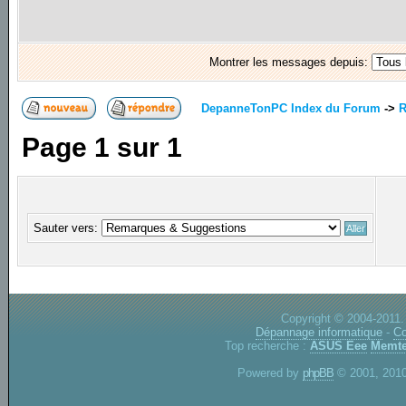
Montrer les messages depuis:
DepanneTonPC Index du Forum
->
R
Page
1
sur
1
Sauter vers:
Copyright © 2004-2011.
Dépannage informatique
-
Co
Top recherche :
ASUS Eee
Memte
Powered by
phpBB
© 2001, 2010