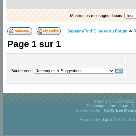
Montrer les messages depuis:
DepanneTonPC Index du Forum
->
R
Page
1
sur
1
Sauter vers:
Copyright © 2004-2011.
Dépannage informatique
-
Co
Top recherche :
ASUS Eee
Memte
Powered by
phpBB
© 2001, 2010