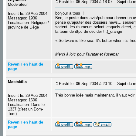
Posté le: 06 Sep 2004 à 18:07
Sujet du mes
Modérateur
bonjour a tous !!
Inscrit le: 29 Aoû 2004
Ben, je poste dans avis/pub pour donner un avis
Messages: 1936
pense qu'ajouter des dossiers,news... seraien
Localisation: Belgique /
sortent, les rhumeurs selont lesquels direct, c 
province de Liège
la team de dtpc de décider ! ;)_orange
_________________
« Software is like sex. It's better when it's fre
Merci à loïc pour l'avatar et l'userbar
Revenir en haut de
page
Mastakilla
Posté le: 06 Sep 2004 à 20:10
Sujet du m
Trés bonne idée mais maintenant, il vaut voir
Inscrit le: 29 Aoû 2004
_________________
Messages: 1606
Localisation: Dans le
1337 (c'est un Dom-
Tom)
Revenir en haut de
page