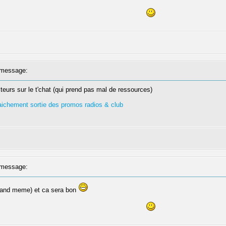
message:
steurs sur le t'chat (qui prend pas mal de ressources)
fraichement sortie des promos radios & club
message:
quand meme) et ca sera bon