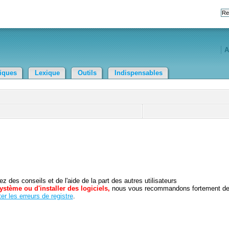
A
tiques
Lexique
Outils
Indispensables
 des conseils et de l'aide de la part des autres utilisateurs
ystème ou d'installer des logiciels,
nous vous recommandons fortement d
er les erreurs de registre
.