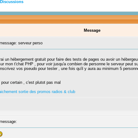
Discussions
Message
essage: serveur perso
erai un hébergement gratuit pour faire des tests de pages ou avoir un hébergeu
r sur mon t'chat PHP , pour voir jusqu'a combien de personne le serveur peut sup
, inscrivez vos pseudo pour tester , une fois qu'il y aura au minimum 5 person
pour certain , c'est plutot pas mal
fraichement sortie des promos radios & club
message: