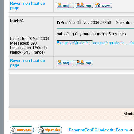
Revenir en haut de
page
loicb54
Posté le: 13 Nov 2004 à 0:56
Sujet du m
bah dès qu'il y aura au moins 5 testeurs
_________________
Inscrit le: 28 Aoû 2004
ExclusiveMusic.fr : l'actualité musicale ... 
Messages: 390
Localisation: Près de
Nancy (54 , France)
Revenir en haut de
page
Montr
DepanneTonPC Index du Forum
->