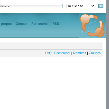
 propos
Contact
Partenaires
RSS
FAQ
|
Rechercher
|
Membres
|
Groupes
e