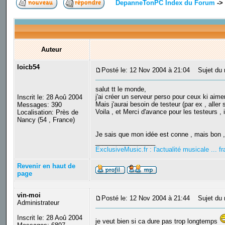
DepanneTonPC Index du Forum
->
Auteur
loicb54
Posté le: 12 Nov 2004 à 21:04
Sujet du m
salut tt le monde,
j'ai créer un serveur perso pour ceux ki aim
Inscrit le: 28 Aoû 2004
Mais j'aurai besoin de testeur (par ex , alle
Messages: 390
Voila , et Merci d'avance pour les testeurs 
Localisation: Près de
Nancy (54 , France)
Je sais que mon idée est conne , mais bon , 
_________________
ExclusiveMusic.fr : l'actualité musicale ... 
Revenir en haut de
page
vin-moi
Posté le: 12 Nov 2004 à 21:44
Sujet du 
Administrateur
Inscrit le: 28 Aoû 2004
je veut bien si ca dure pas trop longtemps