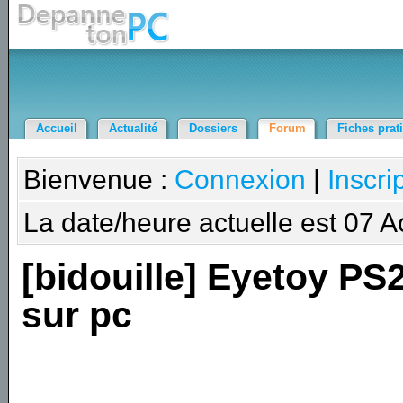
Accueil
Actualité
Dossiers
Forum
Fiches prat
Bienvenue :
Connexion
|
Inscri
La date/heure actuelle est 07 
[bidouille] Eyetoy PS
sur pc