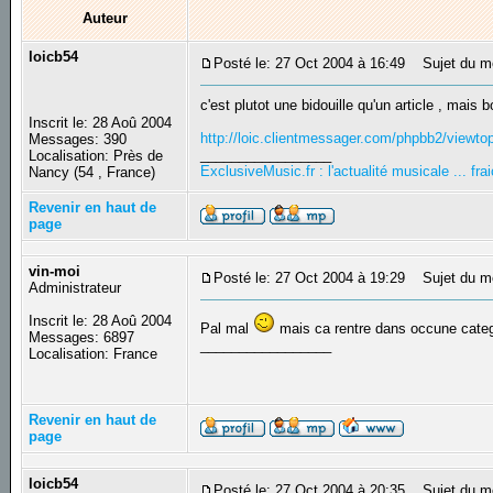
Auteur
loicb54
Posté le: 27 Oct 2004 à 16:49
Sujet du mes
c'est plutot une bidouille qu'un article , mais 
Inscrit le: 28 Aoû 2004
http://loic.clientmessager.com/phpbb2/viewto
Messages: 390
_________________
Localisation: Près de
ExclusiveMusic.fr : l'actualité musicale ... f
Nancy (54 , France)
Revenir en haut de
page
vin-moi
Posté le: 27 Oct 2004 à 19:29
Sujet du m
Administrateur
Inscrit le: 28 Aoû 2004
Pal mal
mais ca rentre dans occune cate
Messages: 6897
_________________
Localisation: France
Revenir en haut de
page
loicb54
Posté le: 27 Oct 2004 à 20:35
Sujet du m