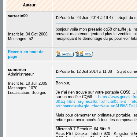
Auteur
sarrazin00
Posté le: 23 Juin 2014 à 19:47
Sujet du me
bonjour voila mon presario cq58 chauffe jai i
bruyant maintenant jentend plus le ventilos jai 
Inscrit le: 04 Oct 2006
mexpliquant le demontage du pc pour voir leta
Messages: 52
Revenir en haut de
page
sumorien
Posté le: 12 Juil 2014 à 11:08
Sujet du m
Administrateur
Bonjour,
Inscrit le: 10 Juil 2005
Messages: 1070
Je n'ai rien trouvé sur votre portable CQ58 ...
Localisation: Bourges
sur un modèle CQ58 ...
https://www.google.f
8&aq=t&rls=org.mozilla:fr:official&client=firef
a&channel=sb&gfe_rd=cr&ei=_vnAU8WLDeLQ8g
Mais pour démonter un ordinateur portable, le
retirer pour avoir accès à tous les composants
_________________
Microsoft 7 Premium 64 Bits //
Asus P6T Deluxe - Intel i7 920 - Kingston 6