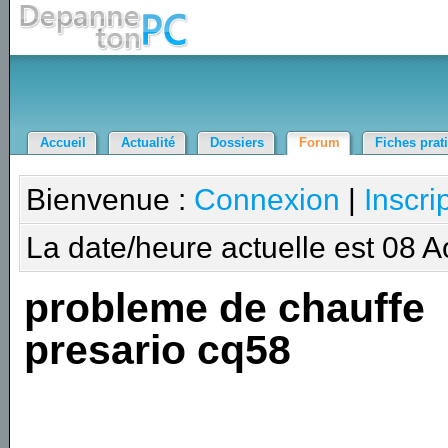
Accueil
Actualité
Dossiers
Forum
Fiches prat
Bienvenue :
Connexion
|
Inscri
La date/heure actuelle est 08 
probleme de chauffe
presario cq58