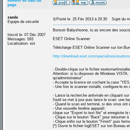
Revenir en haut de
page
zaede
Posté le: 25 Fév 2013 à 20:30
Sujet du m
Equipe de sécurité
Bonsoir Babyshoone, tu as encore des souci
Inscrit le: 07 Déc 2007
ESET Online Scanner
Messages: 593
Localisation: est
Télécharge ESET Online Scanner sur ton Burea
http://download.eset.com/special/eos/esetsma
- Double-clique sur le fichier esetsmartinstall
Attention: si tu disposes de Windows VISTA, c
qu'administrateur"
- Accepte la licence en cochant la case "YES, 
- Une fois le scanner installé, configure-le 
- Lance la recherche antivirale en cliquant sur
l'outil se met à jour puis lance le scan: une b
- Quand le scan est terminé, si des virus ont é
- Une nouvelle fenêtre apparaît:
clique sur "Export to text file" et enregistre
- Clique sur le bouton "Back" pour retourner à 
- Clique enfin sur le bouton "Finish" puis ferm
[*] Ouvre le fichier logESET sur ton Bureau 