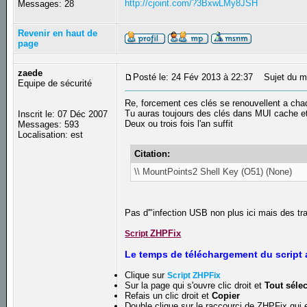
http://cjoint.com/?3BxwLMy8JSH
Messages: 28
Revenir en haut de
page
zaede
Posté le: 24 Fév 2013 à 22:37
Sujet du m
Equipe de sécurité
Re, forcement ces clés se renouvellent a ch
Tu auras toujours des clés dans MUI cache et
Inscrit le: 07 Déc 2007
Deux ou trois fois l'an suffit
Messages: 593
Localisation: est
Citation:
\\ MountPoints2 Shell Key (O51) (None)
Pas d'"infection USB non plus ici mais des t
ZHPFix
Script
Le temps de téléchargement du script a
Clique sur
Script ZHPFix
Sur la page qui s'ouvre clic droit et
Tout séle
Refais un clic droit et
Copier
Double clique sur le raccourci de ZHPFix qui e