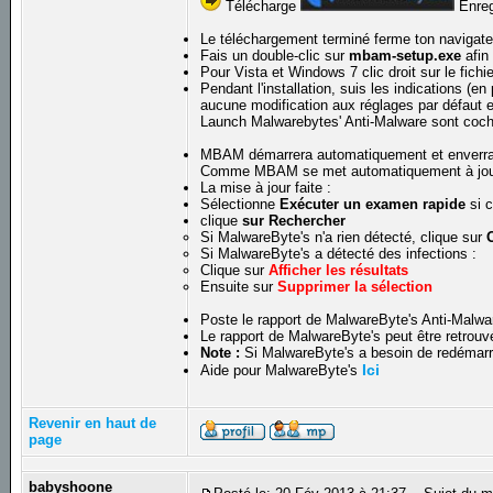
Télécharge
Enregi
Le téléchargement terminé ferme ton navigateu
Fais un double-clic sur
mbam-setup.exe
afin 
Pour Vista et Windows 7 clic droit sur le fichi
Pendant l'installation, suis les indications (en 
aucune modification aux réglages par défaut et
Launch Malwarebytes' Anti-Malware sont coc
MBAM démarrera automatiquement et enverra 
Comme MBAM se met automatiquement à jour en 
La mise à jour faite :
Sélectionne
Exécuter un examen rapide
si c
clique
sur Rechercher
Si MalwareByte's n'a rien détecté, clique sur
Si MalwareByte's a détecté des infections :
Clique sur
Afficher les résultats
Ensuite sur
Supprimer la sélection
Poste le rapport de MalwareByte's Anti-Malwa
Le rapport de MalwareByte's peut être retrouv
Note :
Si MalwareByte's a besoin de redémarre
Ici
Aide pour MalwareByte's
Revenir en haut de
page
babyshoone