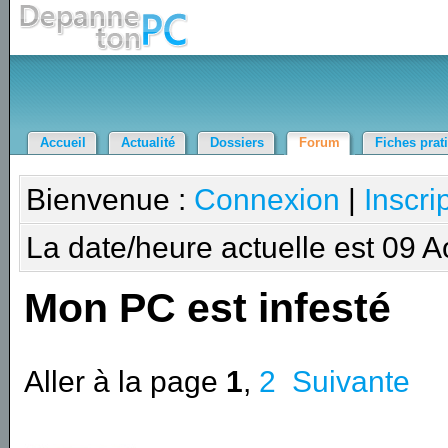
Accueil
Actualité
Dossiers
Forum
Fiches prat
Bienvenue :
Connexion
|
Inscri
La date/heure actuelle est 09 
Mon PC est infesté
Aller à la page
1
,
2
Suivante