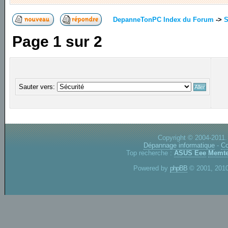
DepanneTonPC Index du Forum
->
S
Page
1
sur
2
Sauter vers:
Copyright © 2004-2011.
Dépannage informatique
-
Co
Top recherche :
ASUS Eee
Memte
Powered by
phpBB
© 2001, 2010