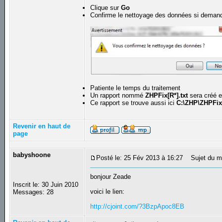
Clique sur
Go
Confirme le nettoyage des données si deman
Patiente le temps du traitement
Un rapport nommé
ZHPFix[R*].txt
sera créé e
Ce rapport se trouve aussi ici
C:\ZHP\ZHPFix[
Revenir en haut de
page
babyshoone
Posté le: 25 Fév 2013 à 16:27
Sujet du m
bonjour Zeade
Inscrit le: 30 Juin 2010
voici le lien:
Messages: 28
http://cjoint.com/?3BzpApoc8EB