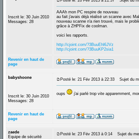
Posté le: 20 Fév 2013 à 21:37
Sujet du m
AAAh mon PC respire de nouveau
au fait j'avais déjà réalisé un scanne avec Ma
Inscrit le: 30 Juin 2010
nouveau scanne n'a rien trouvé, mais le prob
Messages: 28
grâce à ZHPFix de coolman.
voici les rapports.
http://cjoint.com/?3BuuEhl6JVz
http://cjoint.com/?3BuuKP2sia1
Revenir en haut de
page
babyshoone
Posté le: 21 Fév 2013 à 22:33
Sujet du m
oups
j'ai parlé trop vite apparemment, mo
Inscrit le: 30 Juin 2010
Messages: 28
Revenir en haut de
page
zaede
Posté le: 23 Fév 2013 à 0:14
Sujet du me
Equipe de sécurité