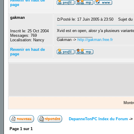
Revenir en haut de
page
gakman
Posté le: 17 Juin 2005 à 23:50
Sujet du 
Xvid est en open, alosr y'a plusieurs variante
Inscrit le: 25 Oct 2004
_________________
Messages: 769
Gakman ->
http://gakman.free.fr
Localisation: Nancy
Revenir en haut de
page
Montr
DepanneTonPC Index du Forum
->
Page
1
sur
1