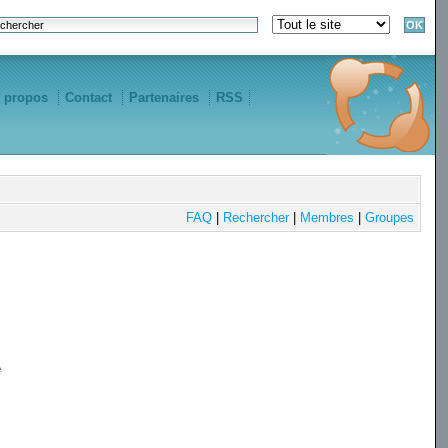
 propos
Contact
Partenaires
RSS
FAQ
|
Rechercher
|
Membres
|
Groupes
e