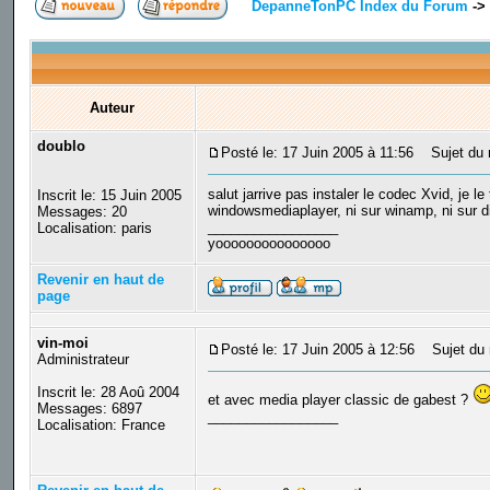
DepanneTonPC Index du Forum
->
Auteur
doublo
Posté le: 17 Juin 2005 à 11:56
Sujet du m
salut jarrive pas instaler le codec Xvid, je le
Inscrit le: 15 Juin 2005
windowsmediaplayer, ni sur winamp, ni sur div
Messages: 20
_________________
Localisation: paris
yooooooooooooooo
Revenir en haut de
page
vin-moi
Posté le: 17 Juin 2005 à 12:56
Sujet du 
Administrateur
Inscrit le: 28 Aoû 2004
et avec media player classic de gabest ?
Messages: 6897
_________________
Localisation: France