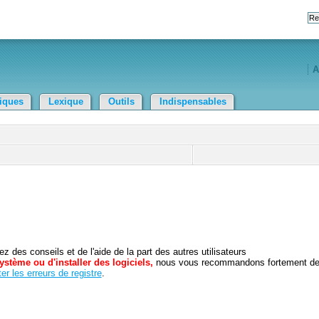
A
tiques
Lexique
Outils
Indispensables
 des conseils et de l'aide de la part des autres utilisateurs
ystème ou d'installer des logiciels,
nous vous recommandons fortement d
er les erreurs de registre
.