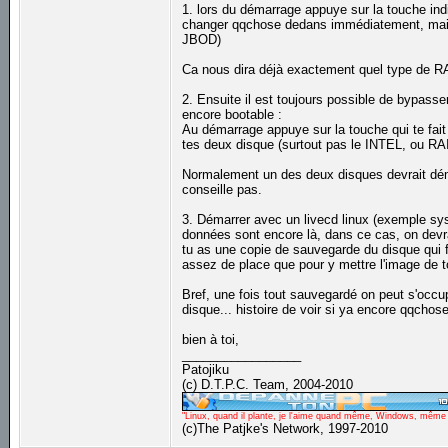
1. lors du démarrage appuye sur la touche ind
changer qqchose dedans immédiatement, mais j'a
JBOD)
Ca nous dira déjà exactement quel type de RAI
2. Ensuite il est toujours possible de bypasse
encore bootable :
Au démarrage appuye sur la touche qui te fait
tes deux disque (surtout pas le INTEL, ou RAI
Normalement un des deux disques devrait démar
conseille pas.
3. Démarrer avec un livecd linux (exemple sys
données sont encore là, dans ce cas, on devra
tu as une copie de sauvegarde du disque qui
assez de place que pour y mettre l'image de t
Bref, une fois tout sauvegardé on peut s'occu
disque... histoire de voir si ya encore qqchose
bien à toi,
_________________
Patojiku
(c) D.T.P.C. Team, 2004-2010
"Linux, quand il plante, je l'aime quand même, Windows, même qu
(c)The Patjke's Network, 1997-2010