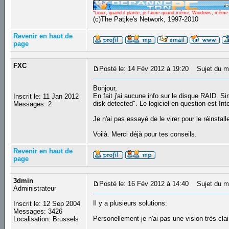
"Linux, quand il plante, je l'aime quand même, Windows, même qu
(c)The Patjke's Network, 1997-2010
Revenir en haut de
page
FXC
Posté le: 14 Fév 2012 à 19:20
Sujet du m
Bonjour,
En fait j'ai aucune info sur le disque RAID. Si
Inscrit le: 11 Jan 2012
disk detected". Le logiciel en question est Int
Messages: 2
Je n'ai pas essayé de le virer pour le réinstalle
Voilà. Merci déjà pour tes conseils.
Revenir en haut de
page
3dmin
Posté le: 16 Fév 2012 à 14:40
Sujet du m
Administrateur
Il y a plusieurs solutions:
Inscrit le: 12 Sep 2004
Messages: 3426
Personellement je n'ai pas une vision très cla
Localisation: Brussels