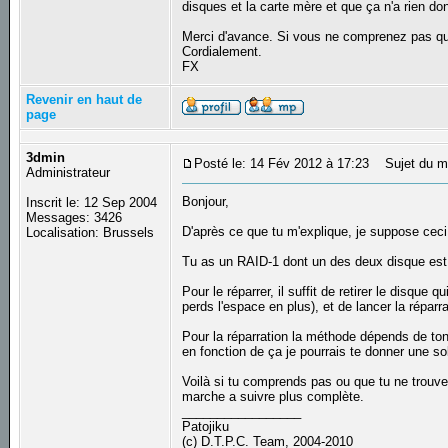
disques et la carte mère et que ça n'a rien do
Merci d'avance. Si vous ne comprenez pas que
Cordialement.
FX
Revenir en haut de
page
3dmin
Posté le: 14 Fév 2012 à 17:23
Sujet du m
Administrateur
Bonjour,
Inscrit le: 12 Sep 2004
Messages: 3426
D'après ce que tu m'explique, je suppose ceci
Localisation: Brussels
Tu as un RAID-1 dont un des deux disque est
Pour le réparrer, il suffit de retirer le disque
perds l'espace en plus), et de lancer la réparra
Pour la réparration la méthode dépends de ton 
en fonction de ça je pourrais te donner une so
Voilà si tu comprends pas ou que tu ne trouve
marche a suivre plus complète.
_________________
Patojiku
(c) D.T.P.C. Team, 2004-2010