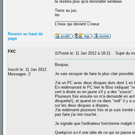
te restera plus qu'à réinstaller windows
Tiens au jus,
tte
_________________
L'nouv qui devient L'vieux
Revenir en haut de
page
FXC
Posté le: 11 Jan 2012 à 18:21
Sujet du m
Bonjour,
Inscrit le: 11 Jan 2012
Je vais essayer de faire le plus clair possible.
Messages: 2
J'ai un PC avec deux disques durs dont 1 en
En redémarrant le PC hier le Bios indiquait "n
vert à droite ou en jaune s'il y a des "soucis".
Plusieurs fois ensuite on m'a demandé en arriv
disquette!), et quand on va dans "ordi" il y a u
sur les deux disques a disparu.
J'ai redémarré plusieurs fois et je suis tomb
pas faire j'ai rien touché.
Je signale que l'ordinateur fonctionne malgr
Quelqu'un a-t-il une idée de ce qui se passe e