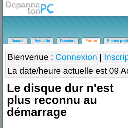
Accueil
Actualité
Dossiers
Forum
Fiches prat
Bienvenue :
Connexion
|
Inscri
La date/heure actuelle est 09 
Le disque dur n'est
plus reconnu au
démarrage