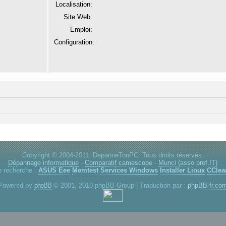
Localisation:
Site Web:
Emploi:
Configuration:
Copyright © 2004-2011. DepanneTonPC. Tous droits réservés.
Dépannage informatique
-
Comparatif camescope
-
Munci (asso prof.IT)
p recherche :
ASUS Eee
Memtest
Services Windows
Installer Linux
CClea
Powered by
phpBB
© 2001, 2010 phpBB Group | Traduction par :
phpBB-fr.co