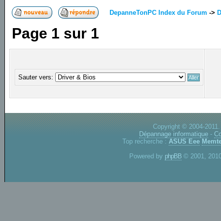
DepanneTonPC Index du Forum
->
D
Page
1
sur
1
Sauter vers:
Copyright © 2004-2011.
Dépannage informatique
-
Co
Top recherche :
ASUS Eee
Memte
Powered by
phpBB
© 2001, 2010