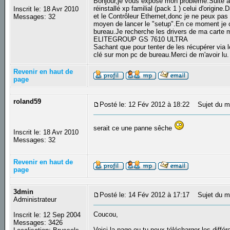
Bonjour,je vous expose mon probléme.Suite à 
réinstallé xp familial (pack 1 ) celui d'origine
Inscrit le: 18 Avr 2010
et le Contrôleur Ethernet,donc je ne peux pas 
Messages: 32
moyen de lancer le "setup".En ce moment je c
bureau.Je recherche les drivers de ma carte 
ELITEGROUP GS 7610 ULTRA
Sachant que pour tenter de les récupérer via 
clé sur mon pc de bureau.Merci de m'avoir lu
Revenir en haut de
page
roland59
Posté le: 12 Fév 2012 à 18:22
Sujet du m
serait ce une panne sêche
Inscrit le: 18 Avr 2010
Messages: 32
Revenir en haut de
page
3dmin
Posté le: 14 Fév 2012 à 17:17
Sujet du m
Administrateur
Coucou,
Inscrit le: 12 Sep 2004
Messages: 3426
Voiçi la page ou tu peux télécharger les différ