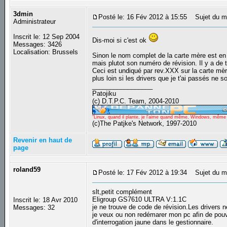
3dmin
Posté le: 16 Fév 2012 à 15:55
Sujet du m
Administrateur
Inscrit le: 12 Sep 2004
Dis-moi si c'est ok
Messages: 3426
Localisation: Brussels
Sinon le nom complet de la carte mère est en 
mais plutot son numéro de révision. Il y a d
Ceci est undiqué par rev.XXX sur la carte mère.
plus loin si les drivers que je t'ai passés ne 
_________________
Patojiku
(c) D.T.P.C. Team, 2004-2010
"Linux, quand il plante, je l'aime quand même, Windows, même qu
(c)The Patjke's Network, 1997-2010
Revenir en haut de
page
roland59
Posté le: 17 Fév 2012 à 19:34
Sujet du me
slt,petit complément
Eligroup GS7610 ULTRA V:1.1C
Inscrit le: 18 Avr 2010
je ne trouve de code de révision.Les drivers
Messages: 32
je veux ou non redémarer mon pc afin de pouvo
d'interrogation jaune dans le gestionnaire.