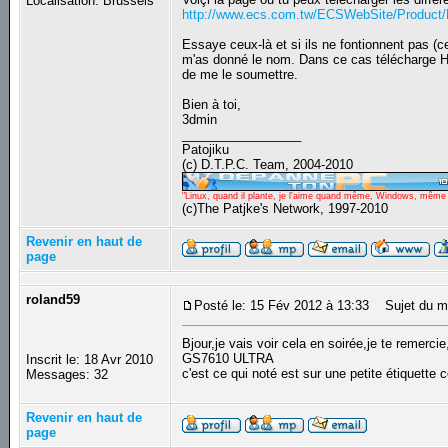
Localisation: Brussels
http://www.ecs.com.tw/ECSWebSite/Product
Essaye ceux-là et si ils ne fontionnent pas (ce
m'as donné le nom. Dans ce cas télécharge H
de me le soumettre.
Bien à toi,
3dmin
_________________
Patojiku
(c) D.T.P.C. Team, 2004-2010
"Linux, quand il plante, je l'aime quand même, Windows, même qu
(c)The Patjke's Network, 1997-2010
Revenir en haut de
page
roland59
Posté le: 15 Fév 2012 à 13:33
Sujet du m
Bjour,je vais voir cela en soirée,je te remercie
GS7610 ULTRA
Inscrit le: 18 Avr 2010
c'est ce qui noté est sur une petite étiquette 
Messages: 32
Revenir en haut de
page